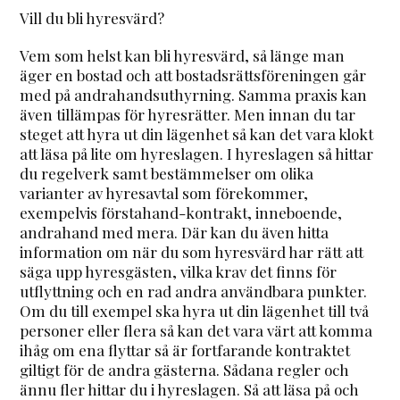
Vill du bli hyresvärd?
Vem som helst kan bli hyresvärd, så länge man
äger en bostad och att bostadsrättsföreningen går
med på andrahandsuthyrning. Samma praxis kan
även tillämpas för hyresrätter. Men innan du tar
steget att hyra ut din lägenhet så kan det vara klokt
att läsa på lite om hyreslagen. I hyreslagen så hittar
du regelverk samt bestämmelser om olika
varianter av hyresavtal som förekommer,
exempelvis förstahand-kontrakt, inneboende,
andrahand med mera. Där kan du även hitta
information om när du som hyresvärd har rätt att
säga upp hyresgästen, vilka krav det finns för
utflyttning och en rad andra användbara punkter.
Om du till exempel ska hyra ut din lägenhet till två
personer eller flera så kan det vara värt att komma
ihåg om ena flyttar så är fortfarande kontraktet
giltigt för de andra gästerna. Sådana regler och
ännu fler hittar du i hyreslagen. Så att läsa på och