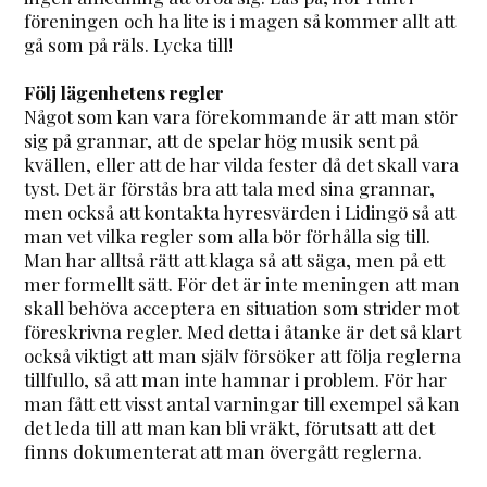
föreningen och ha lite is i magen så kommer allt att
gå som på räls. Lycka till!
Följ lägenhetens regler
Något som kan vara förekommande är att man stör
sig på grannar, att de spelar hög musik sent på
kvällen, eller att de har vilda fester då det skall vara
tyst. Det är förstås bra att tala med sina grannar,
men också att kontakta hyresvärden i Lidingö så att
man vet vilka regler som alla bör förhålla sig till.
Man har alltså rätt att klaga så att säga, men på ett
mer formellt sätt. För det är inte meningen att man
skall behöva acceptera en situation som strider mot
föreskrivna regler. Med detta i åtanke är det så klart
också viktigt att man själv försöker att följa reglerna
tillfullo, så att man inte hamnar i problem. För har
man fått ett visst antal varningar till exempel så kan
det leda till att man kan bli vräkt, förutsatt att det
finns dokumenterat att man övergått reglerna.