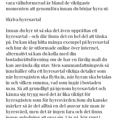
vara välinformerad är bland de viktigaste
momenten att genomföra innan du börjar hyra ut.
Skriva hyresavtal
Innan du hyr ut så ska det även upprättas ett
hyresavtal - och där finns det en hel del att tänka
på. Du kan idag hitta många exempel på hyresavtal
och hur de är utformade online över internet,
alternativt så kan du kolla med din
bostadsrättsförening om de har en färdig mall du
kan använda dig utav. Men sammanfattningsvis så
innehåller ofta ett hyresavtal viktiga detaljer som
när hyresgästen ska flytta in, när hyran ska betalas
in och vilken summa, vad som ingår i bostaden
m.m. Så att grundligt gå igenom hyresavtalet och
känna sig trygg med det är lika viktigt för
hyresgästen som för hyresvärden.Som du kanske
märker så är det alltså en del ansvar när man är
hyresvärd, men det är ingen fara och det finns
ingen anledning att oroa sig. Läs på, hör runt i