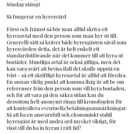
Söndag stängt
Så fungerar en hyresvärd
Först och främst så bör man alltid skriva ett
hyresavtal med den person som man hyr ut till.
Generellt sätt så kräver både hyresgästen såväl som
hyresvärden detta, det är helt enkelt ett
standardutförande när det kommer till att hyra ut
bostäder. Muntliga avtal är också giltiga, men det
kan vara svårt att bevisa ifall det skulle uppstå en
tvist – så ett skriftligt hyresavtal är alltid att föredra.
En annan viktig punkt att komma ihåg är att be om
referenser från den person som vill hyra bostaden,
och för att vara på den säkra sidan kan du
dessutom helt anonymt ringa till kronofogden för
att kontrollera eventuella betalningsanmärkningar.
Så att ha en ansvarsfull och ekonomiskt stabil
hyresgäst är med andra ord mycket viktigt, för
visst vill du ha in hyran i rätt tid?