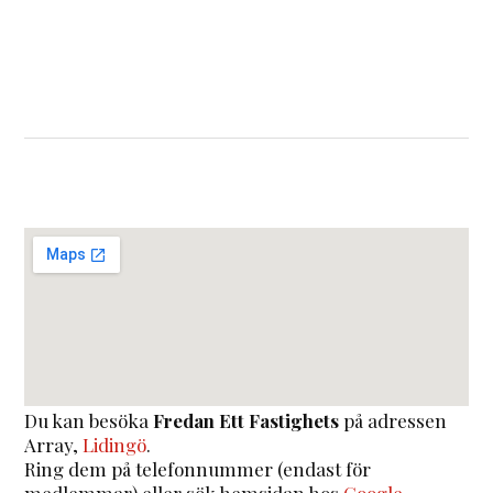
Du kan besöka
Fredan Ett Fastighets
på adressen
Array
,
Lidingö
.
Ring dem på telefonnummer (endast för
medlemmar) eller sök hemsidan hos
Google
.