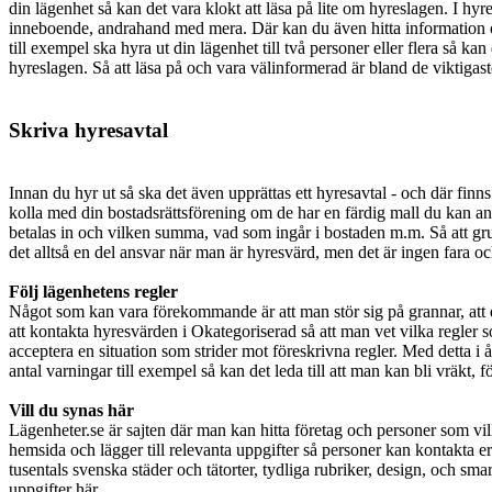
din lägenhet så kan det vara klokt att läsa på lite om hyreslagen. I 
inneboende, andrahand med mera. Där kan du även hitta information om
till exempel ska hyra ut din lägenhet till två personer eller flera så ka
hyreslagen. Så att läsa på och vara välinformerad är bland de viktiga
Skriva hyresavtal
Innan du hyr ut så ska det även upprättas ett hyresavtal - och där finn
kolla med din bostadsrättsförening om de har en färdig mall du kan anv
betalas in och vilken summa, vad som ingår i bostaden m.m. Så att gr
det alltså en del ansvar när man är hyresvärd, men det är ingen fara och
Följ lägenhetens regler
Något som kan vara förekommande är att man stör sig på grannar, att de 
att kontakta hyresvärden i Okategoriserad så att man vet vilka regler som
acceptera en situation som strider mot föreskrivna regler. Med detta i åta
antal varningar till exempel så kan det leda till att man kan bli vräkt, 
Vill du synas här
Lägenheter.se är sajten där man kan hitta företag och personer som vil
hemsida och lägger till relevanta uppgifter så personer kan kontakta er
tusentals svenska städer och tätorter, tydliga rubriker, design, och smar
uppgifter här.