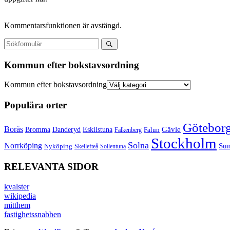
Kommentarsfunktionen är avstängd.
Kommun efter bokstavsordning
Kommun efter bokstavsordning
Populära orter
Götebor
Borås
Gävle
Bromma
Danderyd
Eskilstuna
Falun
Falkenberg
Stockholm
Solna
Norrköping
Sun
Nyköping
Skellefteå
Sollentuna
RELEVANTA SIDOR
kvalster
wikipedia
mitthem
fastighetssnabben