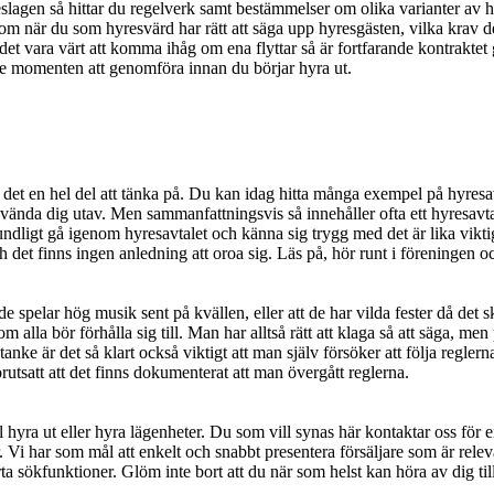
hyreslagen så hittar du regelverk samt bestämmelser om olika varianter a
 när du som hyresvärd har rätt att säga upp hyresgästen, vilka krav de
n det vara värt att komma ihåg om ena flyttar så är fortfarande kontraktet 
ste momenten att genomföra innan du börjar hyra ut.
s det en hel del att tänka på. Du kan idag hitta många exempel på hyresav
ända dig utav. Men sammanfattningsvis så innehåller ofta ett hyresavtal 
undligt gå igenom hyresavtalet och känna sig trygg med det är lika vik
 det finns ingen anledning att oroa sig. Läs på, hör runt i föreningen och
spelar hög musik sent på kvällen, eller att de har vilda fester då det sk
 alla bör förhålla sig till. Man har alltså rätt att klaga så att säga, me
nke är det så klart också viktigt att man själv försöker att följa reglerna
förutsatt att det finns dokumenterat att man övergått reglerna.
l hyra ut eller hyra lägenheter. Du som vill synas här kontaktar oss för
. Vi har som mål att enkelt och snabbt presentera försäljare som är relev
ta sökfunktioner. Glöm inte bort att du när som helst kan höra av dig till 