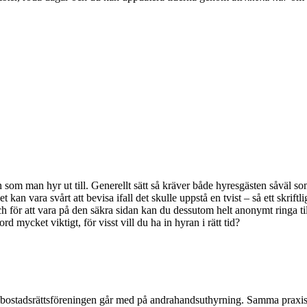
 som man hyr ut till. Generellt sätt så kräver både hyresgästen såväl som
 kan vara svårt att bevisa ifall det skulle uppstå en tvist – så ett skrift
ch för att vara på den säkra sidan kan du dessutom helt anonymt ringa ti
d mycket viktigt, för visst vill du ha in hyran i rätt tid?
bostadsrättsföreningen går med på andrahandsuthyrning. Samma praxis ka