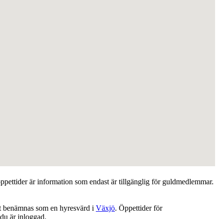
ppettider är information som endast är tillgänglig för guldmedlemmar.
lt benämnas som en hyresvärd i
Växjö
. Öppettider för
u är inloggad.