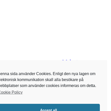
Malmö
Linköping
Lund
Nacka
acka
Lidingö
Luleå
Mölndal
Limhamn
Västerås
Örebro
Växjö
Ängelholm
Västra Frölunda
Östersund
namo
enna sida använder Cookies. Enligt den nya lagen om
lektronisk kommunikation skall alla besökare på
ebbplatser som använder cookies informeras om detta.
ookie Policy
Accept all