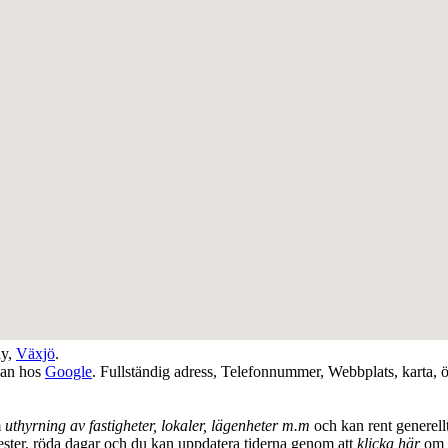
ay
,
Växjö
.
dan hos
Google
. Fullständig adress, Telefonnummer, Webbplats, karta, ö
m
uthyrning av fastigheter, lokaler, lägenheter m.m
och kan rent generel
ester, röda dagar och du kan uppdatera tiderna genom att
klicka här
om d