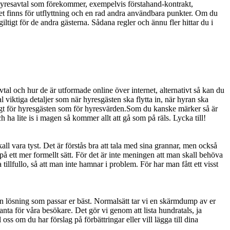
v hyresavtal som förekommer, exempelvis förstahand-kontrakt,
t finns för utflyttning och en rad andra användbara punkter. Om du
giltigt för de andra gästerna. Sådana regler och ännu fler hittar du i
tal och hur de är utformade online över internet, alternativt så kan du
viktiga detaljer som när hyresgästen ska flytta in, när hyran ska
tigt för hyresgästen som för hyresvärden.Som du kanske märker så är
 ha lite is i magen så kommer allt att gå som på räls. Lycka till!
all vara tyst. Det är förstås bra att tala med sina grannar, men också
n på ett mer formellt sätt. För det är inte meningen att man skall behöva
 tillfullo, så att man inte hamnar i problem. För har man fått ett visst
 en lösning som passar er bäst. Normalsätt tar vi en skärmdump av er
anta för våra besökare. Det gör vi genom att lista hundratals, ja
oss om du har förslag på förbättringar eller vill lägga till dina