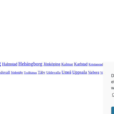
g
Helsingborg
Halmstad
Jönköping
Karlstad
Kalmar
Kristianstad
Kungsb
Umeå
Uppsala
dsvall
Varberg
Täby
Uddevalla
Södertälje
Trollhättan
Visby
Vär
D
e
w
C