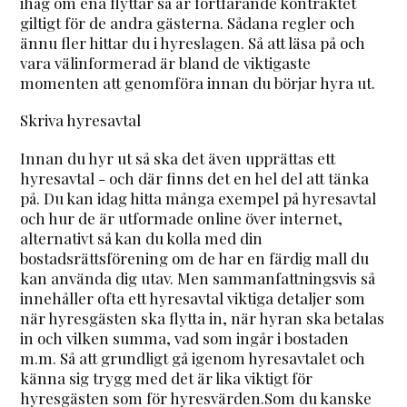
ihåg om ena flyttar så är fortfarande kontraktet
giltigt för de andra gästerna. Sådana regler och
ännu fler hittar du i hyreslagen. Så att läsa på och
vara välinformerad är bland de viktigaste
momenten att genomföra innan du börjar hyra ut.
Skriva hyresavtal
Innan du hyr ut så ska det även upprättas ett
hyresavtal - och där finns det en hel del att tänka
på. Du kan idag hitta många exempel på hyresavtal
och hur de är utformade online över internet,
alternativt så kan du kolla med din
bostadsrättsförening om de har en färdig mall du
kan använda dig utav. Men sammanfattningsvis så
innehåller ofta ett hyresavtal viktiga detaljer som
när hyresgästen ska flytta in, när hyran ska betalas
in och vilken summa, vad som ingår i bostaden
m.m. Så att grundligt gå igenom hyresavtalet och
känna sig trygg med det är lika viktigt för
hyresgästen som för hyresvärden.Som du kanske