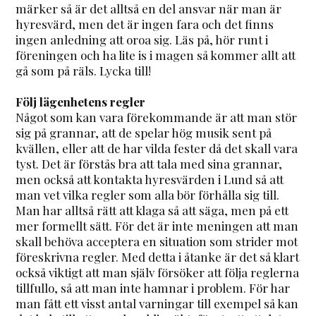
märker så är det alltså en del ansvar när man är
hyresvärd, men det är ingen fara och det finns
ingen anledning att oroa sig. Läs på, hör runt i
föreningen och ha lite is i magen så kommer allt att
gå som på räls. Lycka till!
Följ lägenhetens regler
Något som kan vara förekommande är att man stör
sig på grannar, att de spelar hög musik sent på
kvällen, eller att de har vilda fester då det skall vara
tyst. Det är förstås bra att tala med sina grannar,
men också att kontakta hyresvärden i Lund så att
man vet vilka regler som alla bör förhålla sig till.
Man har alltså rätt att klaga så att säga, men på ett
mer formellt sätt. För det är inte meningen att man
skall behöva acceptera en situation som strider mot
föreskrivna regler. Med detta i åtanke är det så klart
också viktigt att man själv försöker att följa reglerna
tillfullo, så att man inte hamnar i problem. För har
man fått ett visst antal varningar till exempel så kan