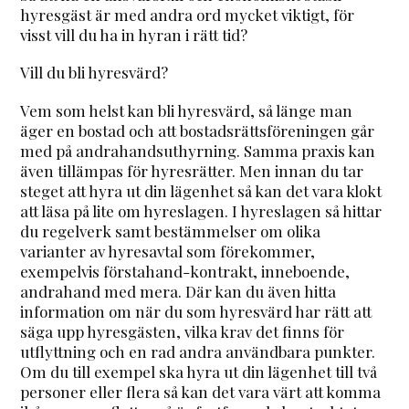
hyresgäst är med andra ord mycket viktigt, för
visst vill du ha in hyran i rätt tid?
Vill du bli hyresvärd?
Vem som helst kan bli hyresvärd, så länge man
äger en bostad och att bostadsrättsföreningen går
med på andrahandsuthyrning. Samma praxis kan
även tillämpas för hyresrätter. Men innan du tar
steget att hyra ut din lägenhet så kan det vara klokt
att läsa på lite om hyreslagen. I hyreslagen så hittar
du regelverk samt bestämmelser om olika
varianter av hyresavtal som förekommer,
exempelvis förstahand-kontrakt, inneboende,
andrahand med mera. Där kan du även hitta
information om när du som hyresvärd har rätt att
säga upp hyresgästen, vilka krav det finns för
utflyttning och en rad andra användbara punkter.
Om du till exempel ska hyra ut din lägenhet till två
personer eller flera så kan det vara värt att komma