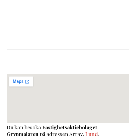
Du kan besöka
Fastighetsaktiebolaget
Grynmalaren
på adressen
Array
,
Lund
.