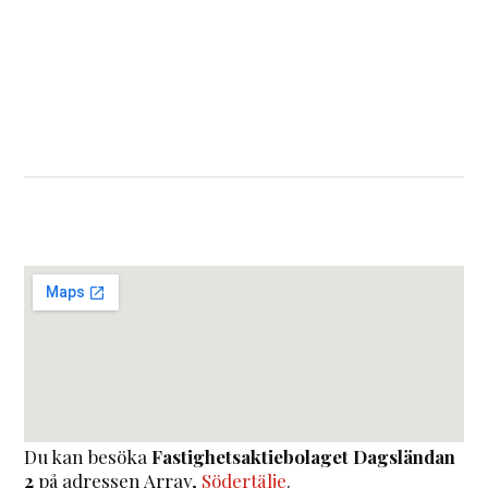
Du kan besöka
Fastighetsaktiebolaget Dagsländan
2
på adressen
Array
,
Södertälje
.