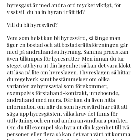
hyresgäst är med andra ord mycket viktigt, för
visst vill du ha in hyran i rätt tid?
Vill du bli hyresvärd?
Vem som helst kan bli hyresvärd, så länge man
äger en bostad och att bostadsrättsföreningen går
med på andrahandsuthyrning. Samma praxis kan
även tillämpas för hyresrätter. Men innan du tar
steget att hyra ut din lägenhet så kan det vara klokt
att läsa på lite om hyreslagen. I hyreslagen så hittar
du regelverk samt bestämmelser om olika
varianter av hyresavtal som förekommer,
exempelvis förstahand-kontrakt, inneboende,
andrahand med mera. Där kan du även hitta
information om när du som hyresvärd har rätt att
säga upp hyresgästen, vilka krav det finns för
utflyttning och en rad andra användbara punkter.
Om du till exempel ska hyra ut din lägenhet till två
personer eller flera så kan det vara värt att komma