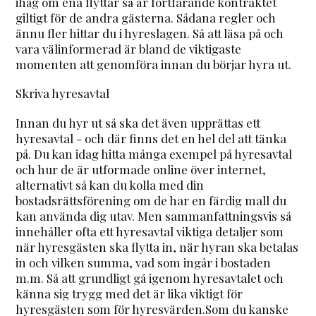
ihåg om ena flyttar så är fortfarande kontraktet
giltigt för de andra gästerna. Sådana regler och
ännu fler hittar du i hyreslagen. Så att läsa på och
vara välinformerad är bland de viktigaste
momenten att genomföra innan du börjar hyra ut.
Skriva hyresavtal
Innan du hyr ut så ska det även upprättas ett
hyresavtal - och där finns det en hel del att tänka
på. Du kan idag hitta många exempel på hyresavtal
och hur de är utformade online över internet,
alternativt så kan du kolla med din
bostadsrättsförening om de har en färdig mall du
kan använda dig utav. Men sammanfattningsvis så
innehåller ofta ett hyresavtal viktiga detaljer som
när hyresgästen ska flytta in, när hyran ska betalas
in och vilken summa, vad som ingår i bostaden
m.m. Så att grundligt gå igenom hyresavtalet och
känna sig trygg med det är lika viktigt för
hyresgästen som för hyresvärden.Som du kanske