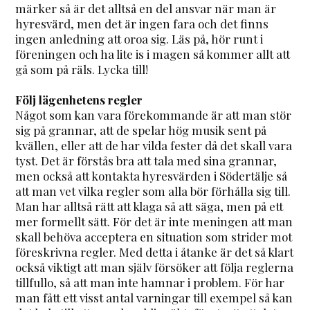
märker så är det alltså en del ansvar när man är
hyresvärd, men det är ingen fara och det finns
ingen anledning att oroa sig. Läs på, hör runt i
föreningen och ha lite is i magen så kommer allt att
gå som på räls. Lycka till!
Följ lägenhetens regler
Något som kan vara förekommande är att man stör
sig på grannar, att de spelar hög musik sent på
kvällen, eller att de har vilda fester då det skall vara
tyst. Det är förstås bra att tala med sina grannar,
men också att kontakta hyresvärden i Södertälje så
att man vet vilka regler som alla bör förhålla sig till.
Man har alltså rätt att klaga så att säga, men på ett
mer formellt sätt. För det är inte meningen att man
skall behöva acceptera en situation som strider mot
föreskrivna regler. Med detta i åtanke är det så klart
också viktigt att man själv försöker att följa reglerna
tillfullo, så att man inte hamnar i problem. För har
man fått ett visst antal varningar till exempel så kan