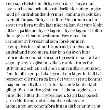
Vem som helst kan bli hyresvärd, så länge man
äger en bostad och att bostadsrättsföreningen går
med på andrahandsuthyrning. Samma praxis kan
även tillämpas för hyresrätter. Men innan du tar
steget att hyra ut din lägenhet så kan det vara klokt
att läsa på lite om hyreslagen. I hyreslagen så hittar
du regelverk samt bestämmelser om olika
varianter av hyresavtal som förekommer,
exempelvis förstahand-kontrakt, inneboende,
andrahand med mera. Där kan du även hitta
information om när du som hyresvärd har rätt att
säga upp hyresgästen, vilka krav det finns för
utflyttning och en rad andra användbara punkter.
Om du till exempel ska hyra ut din lägenhet till två
personer eller flera så kan det vara värt att komma
ihåg om ena flyttar så är fortfarande kontraktet
giltigt för de andra gästerna. Sådana regler och
ännu fler hittar du i hyreslagen. Så att läsa på och
vara välinformerad är bland de viktigaste
momenten att genomföra innan du börjar hyra ut.