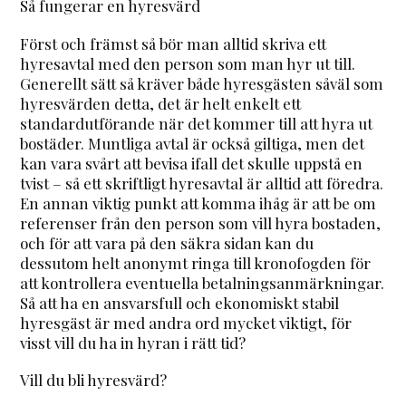
Så fungerar en hyresvärd
Först och främst så bör man alltid skriva ett
hyresavtal med den person som man hyr ut till.
Generellt sätt så kräver både hyresgästen såväl som
hyresvärden detta, det är helt enkelt ett
standardutförande när det kommer till att hyra ut
bostäder. Muntliga avtal är också giltiga, men det
kan vara svårt att bevisa ifall det skulle uppstå en
tvist – så ett skriftligt hyresavtal är alltid att föredra.
En annan viktig punkt att komma ihåg är att be om
referenser från den person som vill hyra bostaden,
och för att vara på den säkra sidan kan du
dessutom helt anonymt ringa till kronofogden för
att kontrollera eventuella betalningsanmärkningar.
Så att ha en ansvarsfull och ekonomiskt stabil
hyresgäst är med andra ord mycket viktigt, för
visst vill du ha in hyran i rätt tid?
Vill du bli hyresvärd?