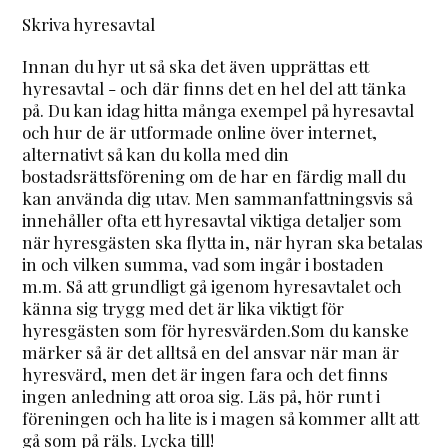
Skriva hyresavtal
Innan du hyr ut så ska det även upprättas ett
hyresavtal - och där finns det en hel del att tänka
på. Du kan idag hitta många exempel på hyresavtal
och hur de är utformade online över internet,
alternativt så kan du kolla med din
bostadsrättsförening om de har en färdig mall du
kan använda dig utav. Men sammanfattningsvis så
innehåller ofta ett hyresavtal viktiga detaljer som
när hyresgästen ska flytta in, när hyran ska betalas
in och vilken summa, vad som ingår i bostaden
m.m. Så att grundligt gå igenom hyresavtalet och
känna sig trygg med det är lika viktigt för
hyresgästen som för hyresvärden.Som du kanske
märker så är det alltså en del ansvar när man är
hyresvärd, men det är ingen fara och det finns
ingen anledning att oroa sig. Läs på, hör runt i
föreningen och ha lite is i magen så kommer allt att
gå som på räls. Lycka till!