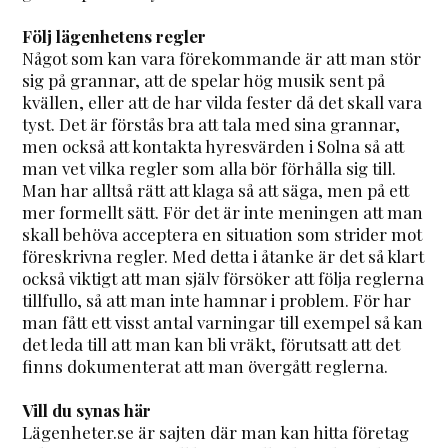
Följ lägenhetens regler
Något som kan vara förekommande är att man stör
sig på grannar, att de spelar hög musik sent på
kvällen, eller att de har vilda fester då det skall vara
tyst. Det är förstås bra att tala med sina grannar,
men också att kontakta hyresvärden i Solna så att
man vet vilka regler som alla bör förhålla sig till.
Man har alltså rätt att klaga så att säga, men på ett
mer formellt sätt. För det är inte meningen att man
skall behöva acceptera en situation som strider mot
föreskrivna regler. Med detta i åtanke är det så klart
också viktigt att man själv försöker att följa reglerna
tillfullo, så att man inte hamnar i problem. För har
man fått ett visst antal varningar till exempel så kan
det leda till att man kan bli vräkt, förutsatt att det
finns dokumenterat att man övergått reglerna.
Vill du synas här
Lägenheter.se är sajten där man kan hitta företag