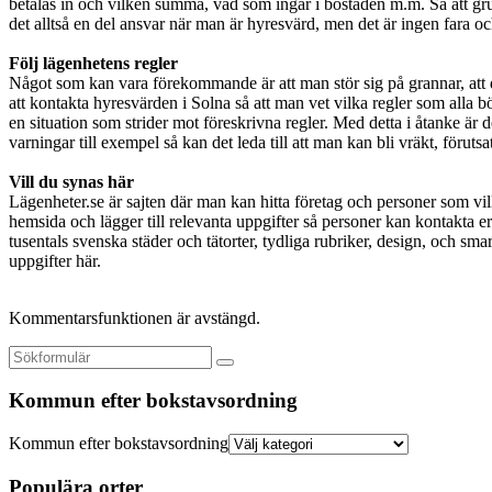
betalas in och vilken summa, vad som ingår i bostaden m.m. Så att gr
det alltså en del ansvar när man är hyresvärd, men det är ingen fara och
Följ lägenhetens regler
Något som kan vara förekommande är att man stör sig på grannar, att de 
att kontakta hyresvärden i Solna så att man vet vilka regler som alla bör
en situation som strider mot föreskrivna regler. Med detta i åtanke är det
varningar till exempel så kan det leda till att man kan bli vräkt, föruts
Vill du synas här
Lägenheter.se är sajten där man kan hitta företag och personer som vil
hemsida och lägger till relevanta uppgifter så personer kan kontakta er
tusentals svenska städer och tätorter, tydliga rubriker, design, och smar
uppgifter här.
Kommentarsfunktionen är avstängd.
Kommun efter bokstavsordning
Kommun efter bokstavsordning
Populära orter