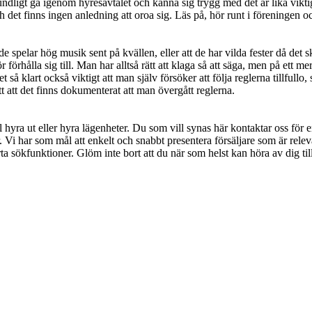
undligt gå igenom hyresavtalet och känna sig trygg med det är lika vik
 det finns ingen anledning att oroa sig. Läs på, hör runt i föreningen och
spelar hög musik sent på kvällen, eller att de har vilda fester då det sk
 förhålla sig till. Man har alltså rätt att klaga så att säga, men på ett m
 så klart också viktigt att man själv försöker att följa reglerna tillfullo,
att att det finns dokumenterat att man övergått reglerna.
l hyra ut eller hyra lägenheter. Du som vill synas här kontaktar oss för
. Vi har som mål att enkelt och snabbt presentera försäljare som är relev
ta sökfunktioner. Glöm inte bort att du när som helst kan höra av dig till 