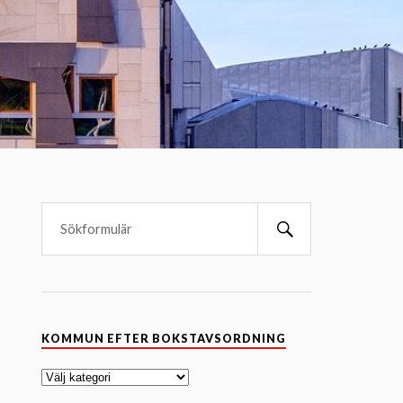
K
KOMMUN EFTER BOKSTAVSORDNING
o
m
m
u