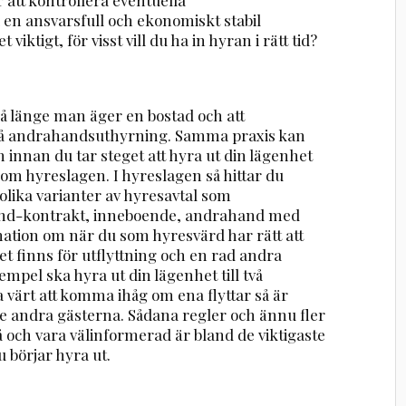
 en ansvarsfull och ekonomiskt stabil
ktigt, för visst vill du ha in hyran i rätt tid?
så länge man äger en bostad och att
på andrahandsuthyrning. Samma praxis kan
 innan du tar steget att hyra ut din lägenhet
te om hyreslagen. I hyreslagen så hittar du
lika varianter av hyresavtal som
and-kontrakt, inneboende, andrahand med
mation om när du som hyresvärd har rätt att
et finns för utflyttning och en rad andra
mpel ska hyra ut din lägenhet till två
a värt att komma ihåg om ena flyttar så är
 de andra gästerna. Sådana regler och ännu fler
 på och vara välinformerad är bland de viktigaste
börjar hyra ut.