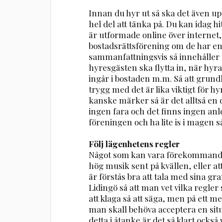
Innan du hyr ut så ska det även upp
hel del att tänka på. Du kan idag 
är utformade online över internet,
bostadsrättsförening om de har en
sammanfattningsvis så innehåller o
hyresgästen ska flytta in, när hyr
ingår i bostaden m.m. Så att grund
trygg med det är lika viktigt för
kanske märker så är det alltså en
ingen fara och det finns ingen anle
föreningen och ha lite is i magen så
Följ lägenhetens regler
Något som kan vara förekommande ä
hög musik sent på kvällen, eller att
är förstås bra att tala med sina g
Lidingö så att man vet vilka regler s
att klaga så att säga, men på ett me
man skall behöva acceptera en sit
detta i åtanke är det så klart också 