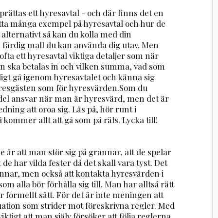
rättas ett hyresavtal - och där finns det en
hitta många exempel på hyresavtal och hur de
 alternativt så kan du kolla med din
 färdig mall du kan använda dig utav. Men
fta ett hyresavtal viktiga detaljer som när
an ska betalas in och vilken summa, vad som
ligt gå igenom hyresavtalet och känna sig
 hyresgästen som för hyresvärden.Som du
 del ansvar när man är hyresvärd, men det är
dning att oroa sig. Läs på, hör runt i
 kommer allt att gå som på räls. Lycka till!
r att man stör sig på grannar, att de spelar
 de har vilda fester då det skall vara tyst. Det
rannar, men också att kontakta hyresvärden i
om alla bör förhålla sig till. Man har alltså rätt
r formellt sätt. För det är inte meningen att
uation som strider mot föreskrivna regler. Med
viktigt att man själv försöker att följa reglerna