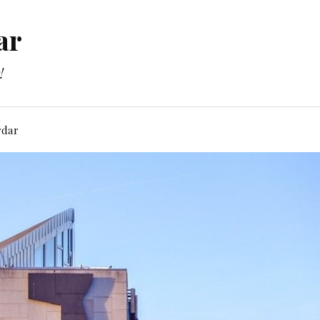
ar
!
rdar