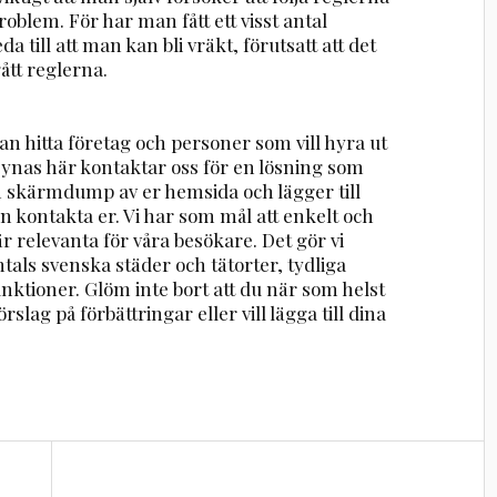
problem. För har man fått ett visst antal
a till att man kan bli vräkt, förutsatt att det
tt reglerna.
n hitta företag och personer som vill hyra ut
 synas här kontaktar oss för en lösning som
en skärmdump av er hemsida och lägger till
n kontakta er. Vi har som mål att enkelt och
r relevanta för våra besökare. Det gör vi
ntals svenska städer och tätorter, tydliga
nktioner. Glöm inte bort att du när som helst
rslag på förbättringar eller vill lägga till dina