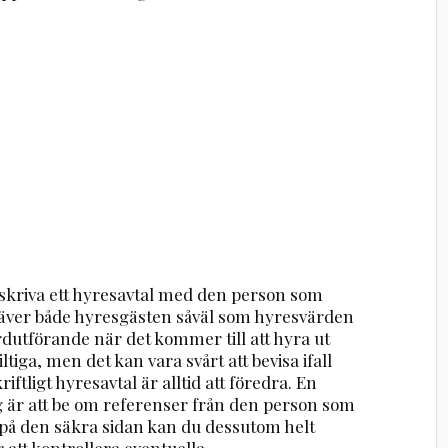
 skriva ett hyresavtal med den person som
 kräver både hyresgästen såväl som hyresvärden
ardutförande när det kommer till att hyra ut
ltiga, men det kan vara svårt att bevisa ifall
riftligt hyresavtal är alltid att föredra. En
 är att be om referenser från den person som
ra på den säkra sidan kan du dessutom helt
 att kontrollera eventuella