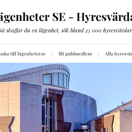
ägenheter SE - Hyresvärd
Så skaffar du en lägenhet, sök bland 25 000 hyresvärdar
lbaka till lägenheter.se
Bli guldmedlem
Alla hyresvä