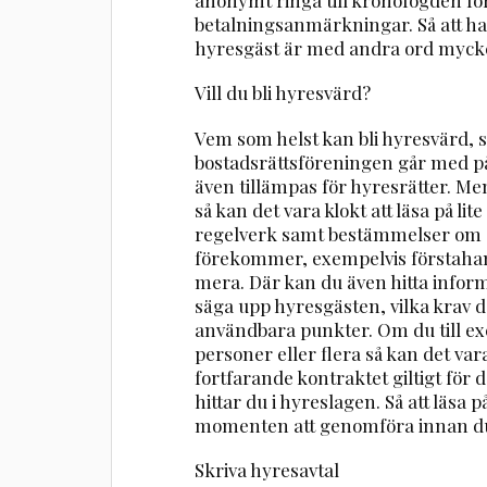
betalningsanmärkningar. Så att ha
hyresgäst är med andra ord mycket vi
Vill du bli hyresvärd?
Vem som helst kan bli hyresvärd, 
bostadsrättsföreningen går med 
även tillämpas för hyresrätter. Men
så kan det vara klokt att läsa på li
regelverk samt bestämmelser om o
förekommer, exempelvis förstah
mera. Där kan du även hitta infor
säga upp hyresgästen, vilka krav d
användbara punkter. Om du till exe
personer eller flera så kan det var
fortfarande kontraktet giltigt för
hittar du i hyreslagen. Så att läsa
momenten att genomföra innan du 
Skriva hyresavtal