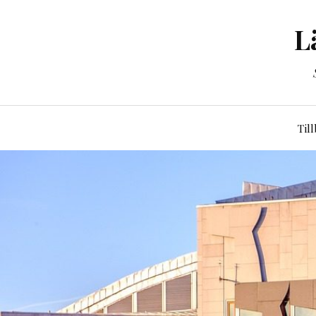
L
Til