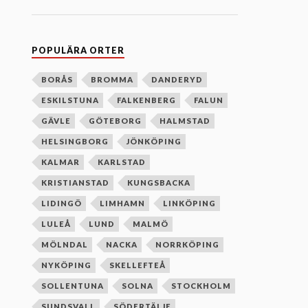
n
e
f
t
e
POPULÄRA ORTER
r
b
o
BORÅS
BROMMA
DANDERYD
k
ESKILSTUNA
FALKENBERG
FALUN
s
t
GÄVLE
GÖTEBORG
HALMSTAD
a
v
HELSINGBORG
JÖNKÖPING
s
o
KALMAR
KARLSTAD
r
d
KRISTIANSTAD
KUNGSBACKA
n
i
LIDINGÖ
LIMHAMN
LINKÖPING
n
g
LULEÅ
LUND
MALMÖ
MÖLNDAL
NACKA
NORRKÖPING
NYKÖPING
SKELLEFTEÅ
SOLLENTUNA
SOLNA
STOCKHOLM
SUNDSVALL
SÖDERTÄLJE