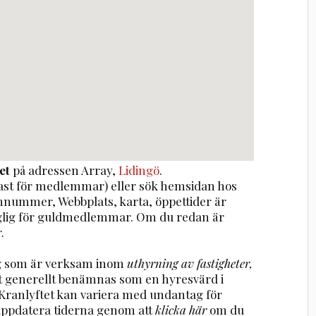
et
på adressen
Array
,
Lidingö
.
st för medlemmar) eller sök hemsidan hos
onnummer, Webbplats, karta, öppettider är
nglig för guldmedlemmar. Om du redan är
.
tag som är verksam inom
uthyrning av fastigheter,
t generellt benämnas som en hyresvärd i
s Kranlyftet kan variera med undantag för
uppdatera tiderna genom att
klicka här
om du