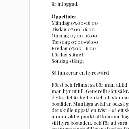
är inloggad.
Öppettider
Måndag 07.00-16.00
Tisdag 07.00-16.00
Onsdag 07.00-16.00
Torsdag 07.00-16.00
Fredag 07.00-16.00
Lördag stängt
Söndag stängt
Så fungerar en hyresvärd
Först och främst så bör man alltid
man hyr ut till. Generellt sätt så
detta, det är helt enkelt ett stand
bostäder. Muntliga avtal är också gi
det skulle uppstå en tvist – så ett sk
annan viktig punkt att komma ihåg
vill hyra bostaden, och för att va
anonymt ringa till kronofogden för