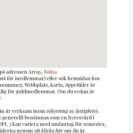
på adressen
Array
,
Solna
.
st för medlemmar) eller sök hemsidan hos
onnummer, Webbplats, karta, öppettider är
nglig för guldmedlemmar. Om du redan är
.
 som är verksam inom
uthyrning av fastigheter,
t generellt benämnas som en hyresvärd i
6 DPL 3 kan variera med undantag för semester,
tiderna genom att
klicka här
om du är