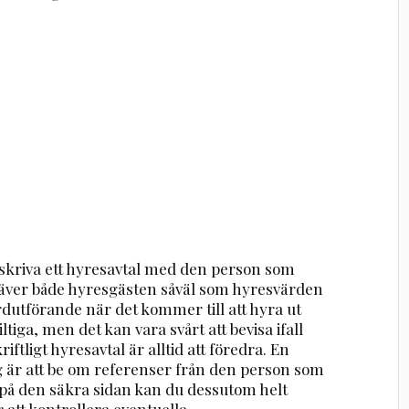
 skriva ett hyresavtal med den person som
 kräver både hyresgästen såväl som hyresvärden
ardutförande när det kommer till att hyra ut
ltiga, men det kan vara svårt att bevisa ifall
riftligt hyresavtal är alltid att föredra. En
 är att be om referenser från den person som
ra på den säkra sidan kan du dessutom helt
 att kontrollera eventuella