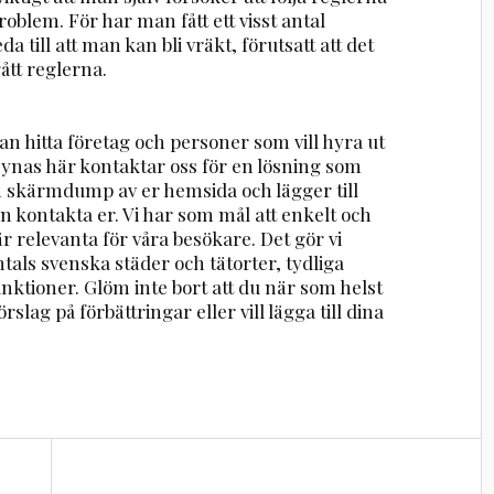
problem. För har man fått ett visst antal
a till att man kan bli vräkt, förutsatt att det
tt reglerna.
n hitta företag och personer som vill hyra ut
 synas här kontaktar oss för en lösning som
en skärmdump av er hemsida och lägger till
n kontakta er. Vi har som mål att enkelt och
r relevanta för våra besökare. Det gör vi
ntals svenska städer och tätorter, tydliga
nktioner. Glöm inte bort att du när som helst
rslag på förbättringar eller vill lägga till dina