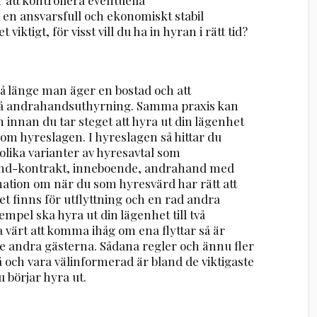
 en ansvarsfull och ekonomiskt stabil
ktigt, för visst vill du ha in hyran i rätt tid?
så länge man äger en bostad och att
på andrahandsuthyrning. Samma praxis kan
 innan du tar steget att hyra ut din lägenhet
te om hyreslagen. I hyreslagen så hittar du
lika varianter av hyresavtal som
and-kontrakt, inneboende, andrahand med
mation om när du som hyresvärd har rätt att
et finns för utflyttning och en rad andra
mpel ska hyra ut din lägenhet till två
a värt att komma ihåg om ena flyttar så är
 de andra gästerna. Sådana regler och ännu fler
 på och vara välinformerad är bland de viktigaste
börjar hyra ut.