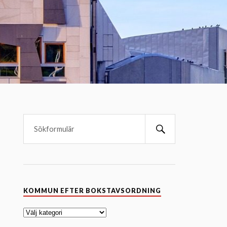
K
KOMMUN EFTER BOKSTAVSORDNING
o
m
m
u