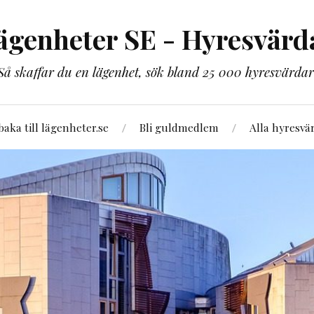
ägenheter SE - Hyresvärd
Så skaffar du en lägenhet, sök bland 25 000 hyresvärdar
lbaka till lägenheter.se
Bli guldmedlem
Alla hyresvä