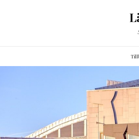
L
Til