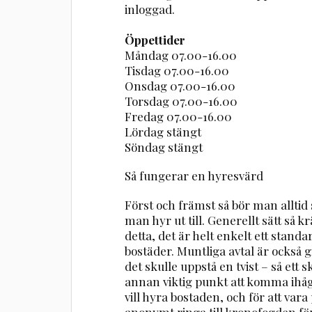
inloggad.
Öppettider
Måndag 07.00-16.00
Tisdag 07.00-16.00
Onsdag 07.00-16.00
Torsdag 07.00-16.00
Fredag 07.00-16.00
Lördag stängt
Söndag stängt
Så fungerar en hyresvärd
Först och främst så bör man alltid
man hyr ut till. Generellt sätt så
detta, det är helt enkelt ett stand
bostäder. Muntliga avtal är också gi
det skulle uppstå en tvist – så ett sk
annan viktig punkt att komma ihåg
vill hyra bostaden, och för att va
anonymt ringa till kronofogden för