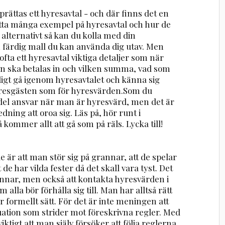
rättas ett hyresavtal - och där finns det en
hitta många exempel på hyresavtal och hur de
 alternativt så kan du kolla med din
 färdig mall du kan använda dig utav. Men
fta ett hyresavtal viktiga detaljer som när
an ska betalas in och vilken summa, vad som
ligt gå igenom hyresavtalet och känna sig
 hyresgästen som för hyresvärden.Som du
 del ansvar när man är hyresvärd, men det är
dning att oroa sig. Läs på, hör runt i
 kommer allt att gå som på räls. Lycka till!
r att man stör sig på grannar, att de spelar
 de har vilda fester då det skall vara tyst. Det
rannar, men också att kontakta hyresvärden i
 alla bör förhålla sig till. Man har alltså rätt
r formellt sätt. För det är inte meningen att
uation som strider mot föreskrivna regler. Med
viktigt att man själv försöker att följa reglerna