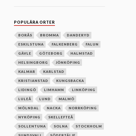
n
e
f
t
e
POPULÄRA ORTER
r
b
o
BORÅS
BROMMA
DANDERYD
k
ESKILSTUNA
FALKENBERG
FALUN
s
t
GÄVLE
GÖTEBORG
HALMSTAD
a
v
HELSINGBORG
JÖNKÖPING
s
o
KALMAR
KARLSTAD
r
d
KRISTIANSTAD
KUNGSBACKA
n
i
LIDINGÖ
LIMHAMN
LINKÖPING
n
g
LULEÅ
LUND
MALMÖ
MÖLNDAL
NACKA
NORRKÖPING
NYKÖPING
SKELLEFTEÅ
SOLLENTUNA
SOLNA
STOCKHOLM
SUNDSVALL
SÖDERTÄLJE