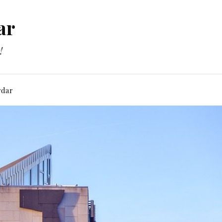
ar
!
rdar