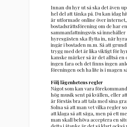
Innan du hyr ut så ska det även upp
hel del att tänka på. Du kan idag 
är utformade online över internet,
bostadsrättsförening om de har en
sammanfattningsvis så innehåller o
hyresgästen ska flytta in, när hyr
ingår i bostaden m.m. Så att grund
trygg med det är lika viktigt för
kanske märker så är det alltså en
ingen fara och det finns ingen anle
föreningen och ha lite is i magen så
Följ lägenhetens regler
Något som kan vara förekommande ä
hög musik sent på kvällen, eller att
är förstås bra att tala med sina g
Solna så att man vet vilka regler som
att klaga så att säga, men på ett me
man skall behöva acceptera en sit
detta i åtanke är det så klart också 