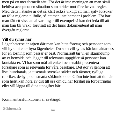
men på ett mer formellt sätt. För det är inte meningen att man skall
behöva acceptera en situation som strider mot föreskrivna regler.
Med detta i åtanke är det så klart också viktigt att man själv försöker
att följa reglerna tillfullo, så att man inte hamnar i problem. För har
man fått ett visst antal varningar till exempel så kan det leda till att
man kan bli vräkt, förutsatt att det finns dokumenterat att man
övergått reglerna.
Vill du synas här
Lägenheter.se är sajten där man kan hitta företag och personer som
vill hyra ut eller hyra lägenheter. Du som vill synas här kontaktar oss
för en lösning som passar er bäst. Normalsätt tar vi en skärmdump
av er hemsida och lägger till relevanta uppgifter så personer kan
kontakta er. Vi har som mål att enkelt och snabbt presentera
försäljare som är relevanta för våra besökare. Det gör vi genom att
lista hundratals, ja tusentals svenska städer och tätorter, tydliga
rubriker, design, och smarta sökfunktioner. Glöm inte bort att du när
som helst kan höra av dig till oss om du har förslag på förbättringar
eller vill lägga till dina uppgifter här.
Kommentarsfunktionen är avstängd.