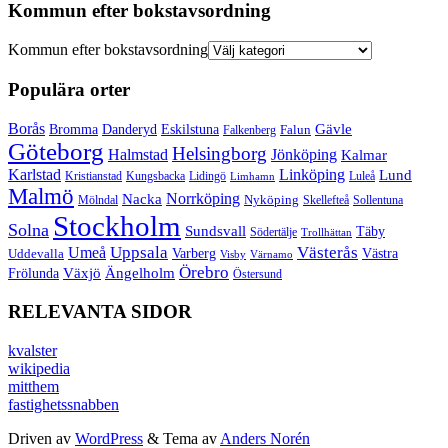
Kommun efter bokstavsordning
Kommun efter bokstavsordning
Populära orter
Borås
Gävle
Bromma
Danderyd
Eskilstuna
Falun
Falkenberg
Göteborg
Helsingborg
Halmstad
Jönköping
Kalmar
Karlstad
Linköping
Lund
Kristianstad
Kungsbacka
Lidingö
Luleå
Limhamn
Malmö
Norrköping
Nacka
Mölndal
Nyköping
Skellefteå
Sollentuna
Stockholm
Solna
Sundsvall
Täby
Södertälje
Trollhättan
Umeå
Uppsala
Västerås
Varberg
Uddevalla
Västra
Visby
Värnamo
Örebro
Växjö
Ängelholm
Frölunda
Östersund
RELEVANTA SIDOR
kvalster
wikipedia
mitthem
fastighetssnabben
Driven av
WordPress
&
Tema av
Anders Norén