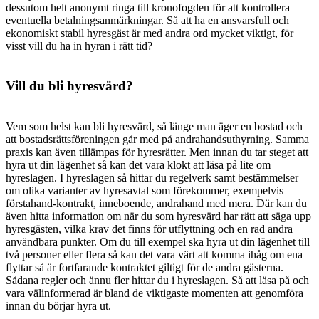
dessutom helt anonymt ringa till kronofogden för att kontrollera
eventuella betalningsanmärkningar. Så att ha en ansvarsfull och
ekonomiskt stabil hyresgäst är med andra ord mycket viktigt, för
visst vill du ha in hyran i rätt tid?
Vill du bli hyresvärd?
Vem som helst kan bli hyresvärd, så länge man äger en bostad och
att bostadsrättsföreningen går med på andrahandsuthyrning. Samma
praxis kan även tillämpas för hyresrätter. Men innan du tar steget att
hyra ut din lägenhet så kan det vara klokt att läsa på lite om
hyreslagen. I hyreslagen så hittar du regelverk samt bestämmelser
om olika varianter av hyresavtal som förekommer, exempelvis
förstahand-kontrakt, inneboende, andrahand med mera. Där kan du
även hitta information om när du som hyresvärd har rätt att säga upp
hyresgästen, vilka krav det finns för utflyttning och en rad andra
användbara punkter. Om du till exempel ska hyra ut din lägenhet till
två personer eller flera så kan det vara värt att komma ihåg om ena
flyttar så är fortfarande kontraktet giltigt för de andra gästerna.
Sådana regler och ännu fler hittar du i hyreslagen. Så att läsa på och
vara välinformerad är bland de viktigaste momenten att genomföra
innan du börjar hyra ut.