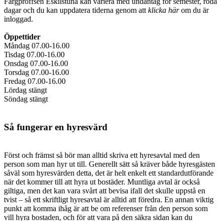
Färgproffsen Eskilstuna kan variera med undantag för semester, röda
dagar och du kan uppdatera tiderna genom att
klicka här
om du är
inloggad.
Öppettider
Måndag 07.00-16.00
Tisdag 07.00-16.00
Onsdag 07.00-16.00
Torsdag 07.00-16.00
Fredag 07.00-16.00
Lördag stängt
Söndag stängt
Så fungerar en hyresvärd
Först och främst så bör man alltid skriva ett hyresavtal med den
person som man hyr ut till. Generellt sätt så kräver både hyresgästen
såväl som hyresvärden detta, det är helt enkelt ett standardutförande
när det kommer till att hyra ut bostäder. Muntliga avtal är också
giltiga, men det kan vara svårt att bevisa ifall det skulle uppstå en
tvist – så ett skriftligt hyresavtal är alltid att föredra. En annan viktig
punkt att komma ihåg är att be om referenser från den person som
vill hyra bostaden, och för att vara på den säkra sidan kan du