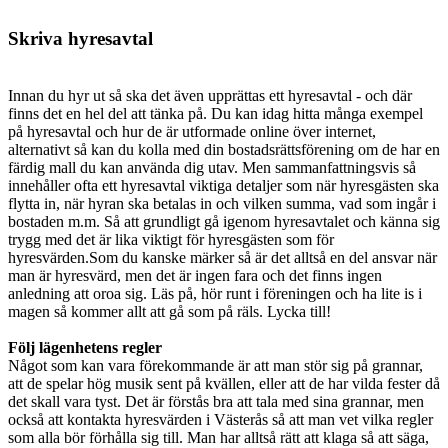
Skriva hyresavtal
Innan du hyr ut så ska det även upprättas ett hyresavtal - och där
finns det en hel del att tänka på. Du kan idag hitta många exempel
på hyresavtal och hur de är utformade online över internet,
alternativt så kan du kolla med din bostadsrättsförening om de har en
färdig mall du kan använda dig utav. Men sammanfattningsvis så
innehåller ofta ett hyresavtal viktiga detaljer som när hyresgästen ska
flytta in, när hyran ska betalas in och vilken summa, vad som ingår i
bostaden m.m. Så att grundligt gå igenom hyresavtalet och känna sig
trygg med det är lika viktigt för hyresgästen som för
hyresvärden.Som du kanske märker så är det alltså en del ansvar när
man är hyresvärd, men det är ingen fara och det finns ingen
anledning att oroa sig. Läs på, hör runt i föreningen och ha lite is i
magen så kommer allt att gå som på räls. Lycka till!
Följ lägenhetens regler
Något som kan vara förekommande är att man stör sig på grannar,
att de spelar hög musik sent på kvällen, eller att de har vilda fester då
det skall vara tyst. Det är förstås bra att tala med sina grannar, men
också att kontakta hyresvärden i Västerås så att man vet vilka regler
som alla bör förhålla sig till. Man har alltså rätt att klaga så att säga,