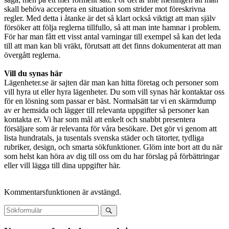
skall behöva acceptera en situation som strider mot föreskrivna
regler. Med detta i åtanke är det så klart också viktigt att man själv
försöker att följa reglerna tillfullo, så att man inte hamnar i problem.
För har man fått ett visst antal varningar till exempel så kan det leda
till att man kan bli vräkt, förutsatt att det finns dokumenterat att man
övergått reglerna.
Vill du synas här
Lägenheter.se är sajten där man kan hitta företag och personer som
vill hyra ut eller hyra lägenheter. Du som vill synas här kontaktar oss
för en lösning som passar er bäst. Normalsätt tar vi en skärmdump
av er hemsida och lägger till relevanta uppgifter så personer kan
kontakta er. Vi har som mål att enkelt och snabbt presentera
försäljare som är relevanta för våra besökare. Det gör vi genom att
lista hundratals, ja tusentals svenska städer och tätorter, tydliga
rubriker, design, och smarta sökfunktioner. Glöm inte bort att du när
som helst kan höra av dig till oss om du har förslag på förbättringar
eller vill lägga till dina uppgifter här.
Kommentarsfunktionen är avstängd.