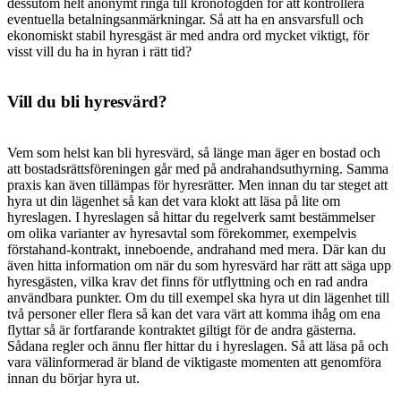
dessutom helt anonymt ringa till kronofogden för att kontrollera
eventuella betalningsanmärkningar. Så att ha en ansvarsfull och
ekonomiskt stabil hyresgäst är med andra ord mycket viktigt, för
visst vill du ha in hyran i rätt tid?
Vill du bli hyresvärd?
Vem som helst kan bli hyresvärd, så länge man äger en bostad och
att bostadsrättsföreningen går med på andrahandsuthyrning. Samma
praxis kan även tillämpas för hyresrätter. Men innan du tar steget att
hyra ut din lägenhet så kan det vara klokt att läsa på lite om
hyreslagen. I hyreslagen så hittar du regelverk samt bestämmelser
om olika varianter av hyresavtal som förekommer, exempelvis
förstahand-kontrakt, inneboende, andrahand med mera. Där kan du
även hitta information om när du som hyresvärd har rätt att säga upp
hyresgästen, vilka krav det finns för utflyttning och en rad andra
användbara punkter. Om du till exempel ska hyra ut din lägenhet till
två personer eller flera så kan det vara värt att komma ihåg om ena
flyttar så är fortfarande kontraktet giltigt för de andra gästerna.
Sådana regler och ännu fler hittar du i hyreslagen. Så att läsa på och
vara välinformerad är bland de viktigaste momenten att genomföra
innan du börjar hyra ut.