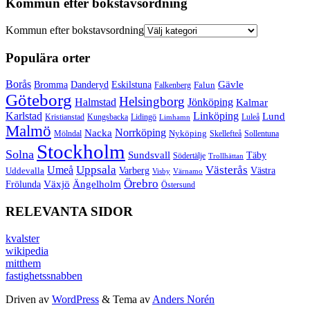
Kommun efter bokstavsordning
Kommun efter bokstavsordning
Populära orter
Borås
Gävle
Bromma
Danderyd
Eskilstuna
Falun
Falkenberg
Göteborg
Helsingborg
Halmstad
Jönköping
Kalmar
Karlstad
Linköping
Lund
Kristianstad
Kungsbacka
Lidingö
Luleå
Limhamn
Malmö
Norrköping
Nacka
Mölndal
Nyköping
Skellefteå
Sollentuna
Stockholm
Solna
Sundsvall
Täby
Södertälje
Trollhättan
Umeå
Uppsala
Västerås
Varberg
Uddevalla
Västra
Visby
Värnamo
Örebro
Växjö
Ängelholm
Frölunda
Östersund
RELEVANTA SIDOR
kvalster
wikipedia
mitthem
fastighetssnabben
Driven av
WordPress
&
Tema av
Anders Norén