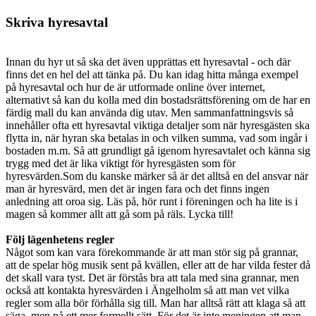
Skriva hyresavtal
Innan du hyr ut så ska det även upprättas ett hyresavtal - och där
finns det en hel del att tänka på. Du kan idag hitta många exempel
på hyresavtal och hur de är utformade online över internet,
alternativt så kan du kolla med din bostadsrättsförening om de har en
färdig mall du kan använda dig utav. Men sammanfattningsvis så
innehåller ofta ett hyresavtal viktiga detaljer som när hyresgästen ska
flytta in, när hyran ska betalas in och vilken summa, vad som ingår i
bostaden m.m. Så att grundligt gå igenom hyresavtalet och känna sig
trygg med det är lika viktigt för hyresgästen som för
hyresvärden.Som du kanske märker så är det alltså en del ansvar när
man är hyresvärd, men det är ingen fara och det finns ingen
anledning att oroa sig. Läs på, hör runt i föreningen och ha lite is i
magen så kommer allt att gå som på räls. Lycka till!
Följ lägenhetens regler
Något som kan vara förekommande är att man stör sig på grannar,
att de spelar hög musik sent på kvällen, eller att de har vilda fester då
det skall vara tyst. Det är förstås bra att tala med sina grannar, men
också att kontakta hyresvärden i Ängelholm så att man vet vilka
regler som alla bör förhålla sig till. Man har alltså rätt att klaga så att
säga, men på ett mer formellt sätt. För det är inte meningen att man