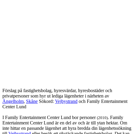
Förslag på fastighetsbolag, hyresvärdar, hyresbostäder och
privatpersoner som hyr ut lediga lägenheter i närheten av
Ängelholm
,
Skåne
Sökord:
Vejbystrand
och Family Entertainment
Center Lund
I Family Entertainment Center Lund bor personer
. Family
(2010)
Entertainment Center Lund är en del av och är till ytan hektar. Om
inte hittar en passande lägenhet att hyra bredda din lägenhetssökning
till
Vejbystrand
eller besök ett rikstäckande fastighetsbolag. Det kan