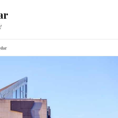
ar
!
rdar