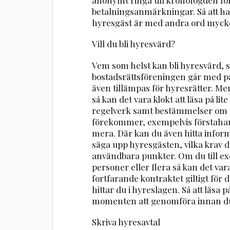
betalningsanmärkningar. Så att ha
hyresgäst är med andra ord mycket vi
Vill du bli hyresvärd?
Vem som helst kan bli hyresvärd, 
bostadsrättsföreningen går med 
även tillämpas för hyresrätter. Men
så kan det vara klokt att läsa på li
regelverk samt bestämmelser om o
förekommer, exempelvis förstah
mera. Där kan du även hitta infor
säga upp hyresgästen, vilka krav d
användbara punkter. Om du till exe
personer eller flera så kan det var
fortfarande kontraktet giltigt för
hittar du i hyreslagen. Så att läsa
momenten att genomföra innan du 
Skriva hyresavtal