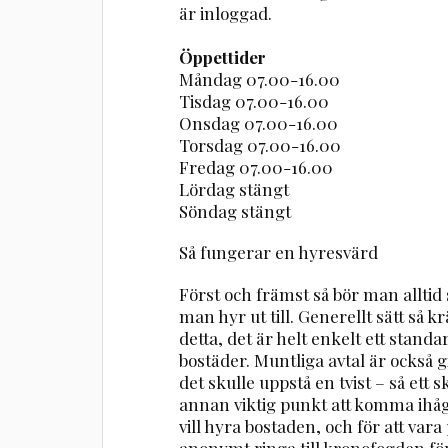
är inloggad.
Öppettider
Måndag 07.00-16.00
Tisdag 07.00-16.00
Onsdag 07.00-16.00
Torsdag 07.00-16.00
Fredag 07.00-16.00
Lördag stängt
Söndag stängt
Så fungerar en hyresvärd
Först och främst så bör man alltid
man hyr ut till. Generellt sätt så
detta, det är helt enkelt ett stand
bostäder. Muntliga avtal är också gi
det skulle uppstå en tvist – så ett sk
annan viktig punkt att komma ihåg
vill hyra bostaden, och för att va
anonymt ringa till kronofogden för