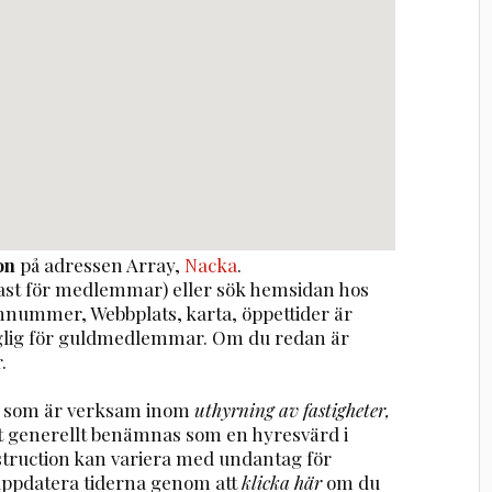
on
på adressen
Array
,
Nacka
.
st för medlemmar) eller sök hemsidan hos
onnummer, Webbplats, karta, öppettider är
nglig för guldmedlemmar. Om du redan är
.
ag som är verksam inom
uthyrning av fastigheter,
t generellt benämnas som en hyresvärd i
struction kan variera med undantag för
uppdatera tiderna genom att
klicka här
om du