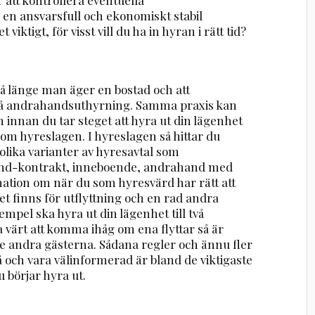
 en ansvarsfull och ekonomiskt stabil
ktigt, för visst vill du ha in hyran i rätt tid?
så länge man äger en bostad och att
på andrahandsuthyrning. Samma praxis kan
 innan du tar steget att hyra ut din lägenhet
te om hyreslagen. I hyreslagen så hittar du
lika varianter av hyresavtal som
and-kontrakt, inneboende, andrahand med
mation om när du som hyresvärd har rätt att
et finns för utflyttning och en rad andra
mpel ska hyra ut din lägenhet till två
a värt att komma ihåg om ena flyttar så är
 de andra gästerna. Sådana regler och ännu fler
 på och vara välinformerad är bland de viktigaste
börjar hyra ut.