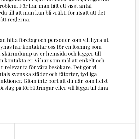
problem. För har man fått ett visst antal
a till att man kan bli vräkt, förutsatt att det
tt reglerna.
n hitta företag och personer som vill hyra ut
 synas här kontaktar oss för en lösning som
en skärmdump av er hemsida och lägger till
n kontakta er. Vi har som mål att enkelt och
r relevanta för våra besökare. Det gör vi
ntals svenska städer och tätorter, tydliga
nktioner. Glöm inte bort att du när som helst
rslag på förbättringar eller vill lägga till dina