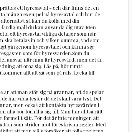
rättas ett hyresavtal - och där finns det en
hitta många exempel på hyresavtal och hur de
 alternativt så kan du kolla med din
 färdig mall du kan använda dig utav. Men
fta ett hyresavtal viktiga detaljer som när
an ska betalas in och vilken summa, vad som
ligt gå igenom hyresavtalet och känna sig
 hyresgästen som för hyresvärden.Som du
 del ansvar när man är hyresvärd, men det är
dning att oroa sig. Läs på, hör runt i
 kommer allt att gå som på räls. Lycka till!
r att man stör sig på grannar, att de spelar
 de har vilda fester då det skall vara tyst. Det
rannar, men också att kontakta hyresvärden i
 alla bör förhålla sig till. Man har alltså rätt
r formellt sätt. För det är inte meningen att
uation som strider mot föreskrivna regler. Med
viktigt att man själv försöker att följa reglerna