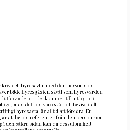
 skriva ett hyresavtal med den person som
 kräver både hyresgästen såväl som hyresvärden
ardutförande när det kommer till att hyra ut
ltiga, men det kan vara svårt att bevisa ifall
riftligt hyresavtal är alltid att föredra. En
 är att be om referenser från den person som
ra på den säkra sidan kan du dessutom helt
 att kontrollera eventuella