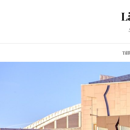
L
Til