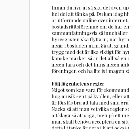
Innan du hyr ut så ska det även upp
hel del att tänka på. Du kan idag 
är utformade online över internet,
bostadsrättsförening om de har en
sammanfattningsvis så innehåller o
hyresgästen ska flytta in, när hyr
ingår i bostaden m.m. Så att grund
trygg med det är lika viktigt för
kanske märker så är det alltså en
ingen fara och det finns ingen anle
föreningen och ha lite is i magen så
Följ lägenhetens regler
Något som kan vara förekommande ä
hög musik sent på kvällen, eller att
är förstås bra att tala med sina g
Nacka så att man vet vilka regler som
att klaga så att säga, men på ett me
man skall behöva acceptera en sit
detta i åtanke är det så klart också 