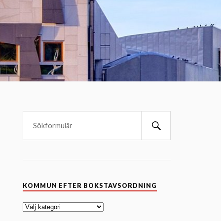
K
KOMMUN EFTER BOKSTAVSORDNING
o
m
m
u