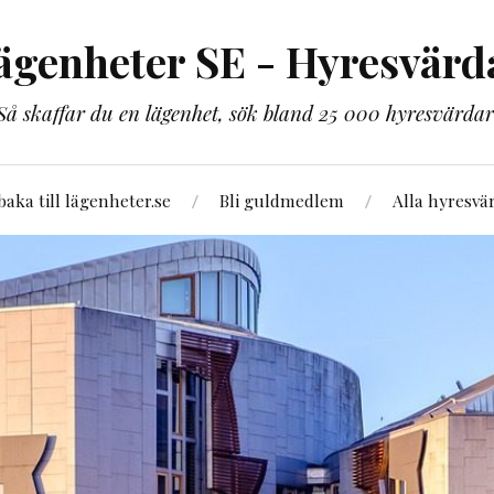
ägenheter SE - Hyresvärd
Så skaffar du en lägenhet, sök bland 25 000 hyresvärdar
lbaka till lägenheter.se
Bli guldmedlem
Alla hyresvä