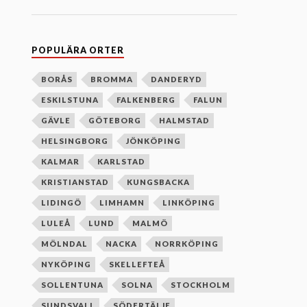
n
e
f
t
e
POPULÄRA ORTER
r
b
o
BORÅS
BROMMA
DANDERYD
k
ESKILSTUNA
FALKENBERG
FALUN
s
t
GÄVLE
GÖTEBORG
HALMSTAD
a
v
HELSINGBORG
JÖNKÖPING
s
o
KALMAR
KARLSTAD
r
d
KRISTIANSTAD
KUNGSBACKA
n
i
LIDINGÖ
LIMHAMN
LINKÖPING
n
g
LULEÅ
LUND
MALMÖ
MÖLNDAL
NACKA
NORRKÖPING
NYKÖPING
SKELLEFTEÅ
SOLLENTUNA
SOLNA
STOCKHOLM
SUNDSVALL
SÖDERTÄLJE