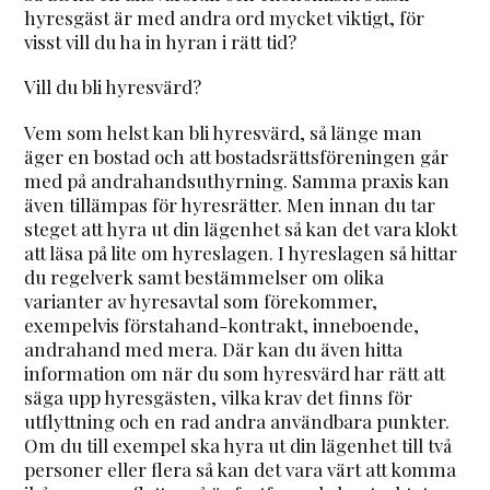
hyresgäst är med andra ord mycket viktigt, för
visst vill du ha in hyran i rätt tid?
Vill du bli hyresvärd?
Vem som helst kan bli hyresvärd, så länge man
äger en bostad och att bostadsrättsföreningen går
med på andrahandsuthyrning. Samma praxis kan
även tillämpas för hyresrätter. Men innan du tar
steget att hyra ut din lägenhet så kan det vara klokt
att läsa på lite om hyreslagen. I hyreslagen så hittar
du regelverk samt bestämmelser om olika
varianter av hyresavtal som förekommer,
exempelvis förstahand-kontrakt, inneboende,
andrahand med mera. Där kan du även hitta
information om när du som hyresvärd har rätt att
säga upp hyresgästen, vilka krav det finns för
utflyttning och en rad andra användbara punkter.
Om du till exempel ska hyra ut din lägenhet till två
personer eller flera så kan det vara värt att komma