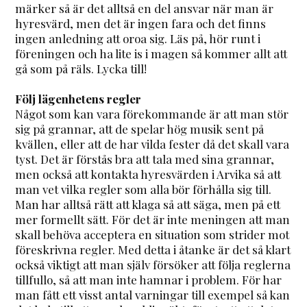
märker så är det alltså en del ansvar när man är
hyresvärd, men det är ingen fara och det finns
ingen anledning att oroa sig. Läs på, hör runt i
föreningen och ha lite is i magen så kommer allt att
gå som på räls. Lycka till!
Följ lägenhetens regler
Något som kan vara förekommande är att man stör
sig på grannar, att de spelar hög musik sent på
kvällen, eller att de har vilda fester då det skall vara
tyst. Det är förstås bra att tala med sina grannar,
men också att kontakta hyresvärden i Arvika så att
man vet vilka regler som alla bör förhålla sig till.
Man har alltså rätt att klaga så att säga, men på ett
mer formellt sätt. För det är inte meningen att man
skall behöva acceptera en situation som strider mot
föreskrivna regler. Med detta i åtanke är det så klart
också viktigt att man själv försöker att följa reglerna
tillfullo, så att man inte hamnar i problem. För har
man fått ett visst antal varningar till exempel så kan