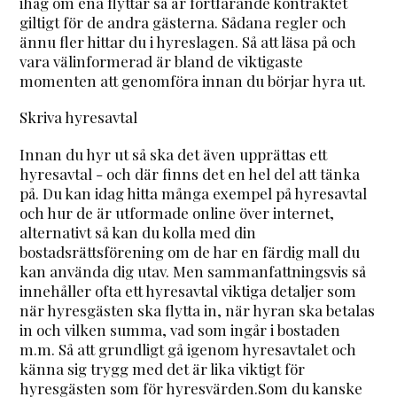
ihåg om ena flyttar så är fortfarande kontraktet
giltigt för de andra gästerna. Sådana regler och
ännu fler hittar du i hyreslagen. Så att läsa på och
vara välinformerad är bland de viktigaste
momenten att genomföra innan du börjar hyra ut.
Skriva hyresavtal
Innan du hyr ut så ska det även upprättas ett
hyresavtal - och där finns det en hel del att tänka
på. Du kan idag hitta många exempel på hyresavtal
och hur de är utformade online över internet,
alternativt så kan du kolla med din
bostadsrättsförening om de har en färdig mall du
kan använda dig utav. Men sammanfattningsvis så
innehåller ofta ett hyresavtal viktiga detaljer som
när hyresgästen ska flytta in, när hyran ska betalas
in och vilken summa, vad som ingår i bostaden
m.m. Så att grundligt gå igenom hyresavtalet och
känna sig trygg med det är lika viktigt för
hyresgästen som för hyresvärden.Som du kanske