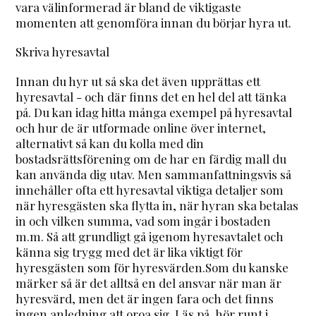
vara välinformerad är bland de viktigaste
momenten att genomföra innan du börjar hyra ut.
Skriva hyresavtal
Innan du hyr ut så ska det även upprättas ett
hyresavtal - och där finns det en hel del att tänka
på. Du kan idag hitta många exempel på hyresavtal
och hur de är utformade online över internet,
alternativt så kan du kolla med din
bostadsrättsförening om de har en färdig mall du
kan använda dig utav. Men sammanfattningsvis så
innehåller ofta ett hyresavtal viktiga detaljer som
när hyresgästen ska flytta in, när hyran ska betalas
in och vilken summa, vad som ingår i bostaden
m.m. Så att grundligt gå igenom hyresavtalet och
känna sig trygg med det är lika viktigt för
hyresgästen som för hyresvärden.Som du kanske
märker så är det alltså en del ansvar när man är
hyresvärd, men det är ingen fara och det finns
ingen anledning att oroa sig. Läs på, hör runt i