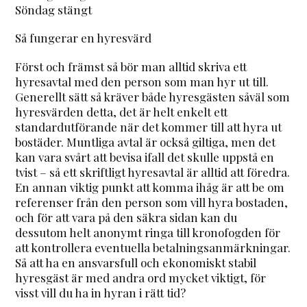
Söndag stängt
Så fungerar en hyresvärd
Först och främst så bör man alltid skriva ett
hyresavtal med den person som man hyr ut till.
Generellt sätt så kräver både hyresgästen såväl som
hyresvärden detta, det är helt enkelt ett
standardutförande när det kommer till att hyra ut
bostäder. Muntliga avtal är också giltiga, men det
kan vara svårt att bevisa ifall det skulle uppstå en
tvist – så ett skriftligt hyresavtal är alltid att föredra.
En annan viktig punkt att komma ihåg är att be om
referenser från den person som vill hyra bostaden,
och för att vara på den säkra sidan kan du
dessutom helt anonymt ringa till kronofogden för
att kontrollera eventuella betalningsanmärkningar.
Så att ha en ansvarsfull och ekonomiskt stabil
hyresgäst är med andra ord mycket viktigt, för
visst vill du ha in hyran i rätt tid?