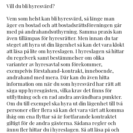
Vill du bli hyresvärd?
Vem som helst kan bli hyresvärd, så länge man
äger en bostad och att bostadsrättsföreningen går
med på andrahandsuthyrning. Samma praxis kan
även tillämpas för hyresrätter. Men innan du tar
steget att hyra ut din lägenhet så kan det vara klokt
att läsa på lite om hyreslagen. I hyreslagen så hittar
du regelverk samt bestämmelser om olika
varianter av hyresavtal som förekommer,
exempelvis förstahand-kontrakt, inneboende,
andrahand med mera. Där kan du även hitta
information om när du som hyresvärd har rätt att
säga upp hyresgästen, vilka krav det finns för
utflyttning och en rad andra användbara punkter.
Om du till exempel ska hyra ut din lägenhet till två
personer eller flera så kan det vara värt att komma
ihåg om ena flyttar så är fortfarande kontraktet
giltigt för de andra gästerna. Sådana regler och
ännu fler hittar du i hyreslagen. Så att läsa på och