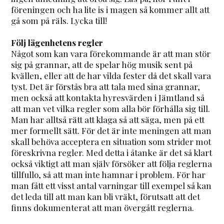
föreningen och ha lite is i magen så kommer allt att
gå som på räls. Lycka till!
Följ lägenhetens regler
Något som kan vara förekommande är att man stör
sig på grannar, att de spelar hög musik sent på
kvällen, eller att de har vilda fester då det skall vara
tyst. Det är förstås bra att tala med sina grannar,
men också att kontakta hyresvärden i Jämtland så
att man vet vilka regler som alla bör förhålla sig till.
Man har alltså rätt att klaga så att säga, men på ett
mer formellt sätt. För det är inte meningen att man
skall behöva acceptera en situation som strider mot
föreskrivna regler. Med detta i åtanke är det så klart
också viktigt att man själv försöker att följa reglerna
tillfullo, så att man inte hamnar i problem. För har
man fått ett visst antal varningar till exempel så kan
det leda till att man kan bli vräkt, förutsatt att det
finns dokumenterat att man övergått reglerna.