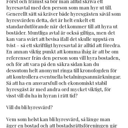
Först och främst så bör man alltid skriva ett
hyresavtal med den person som man hyr ut till.
Generellt sätt så kräver både hyresgästen såväl som
hyresvärden detta, det är helt enkelt ett
standardutförande när det kommer till att hyra ut
bostäder. Muntliga avtal är också giltiga, men det
kan vara svårt att bevisa ifall det skulle uppstå en
tvist – så ett skriftligt hyresavtal är alltid att föredra.
En annan viktig punkt att komma ihåg är att be om
referenser från den person som vill hyra bostaden,
och för att vara på den säkra sidan kan du
dessutom helt anonymt ringa till kronofogden för
att kontrollera eventuella betalningsanmärkningar.
Så att ha en ansvarsfull och ekonomiskt stabil
hyresgäst är med andra ord mycket viktigt, för
visst vill du ha in hyran i rätt tid?
Vill du bli hyresvärd?
Vem som helst kan bli hyresvärd, så länge man
äger en bostad och att bostadsrättsföreningen går