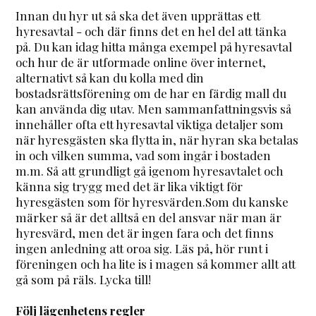
Innan du hyr ut så ska det även upprättas ett
hyresavtal - och där finns det en hel del att tänka
på. Du kan idag hitta många exempel på hyresavtal
och hur de är utformade online över internet,
alternativt så kan du kolla med din
bostadsrättsförening om de har en färdig mall du
kan använda dig utav. Men sammanfattningsvis så
innehåller ofta ett hyresavtal viktiga detaljer som
när hyresgästen ska flytta in, när hyran ska betalas
in och vilken summa, vad som ingår i bostaden
m.m. Så att grundligt gå igenom hyresavtalet och
känna sig trygg med det är lika viktigt för
hyresgästen som för hyresvärden.Som du kanske
märker så är det alltså en del ansvar när man är
hyresvärd, men det är ingen fara och det finns
ingen anledning att oroa sig. Läs på, hör runt i
föreningen och ha lite is i magen så kommer allt att
gå som på räls. Lycka till!
Följ lägenhetens regler