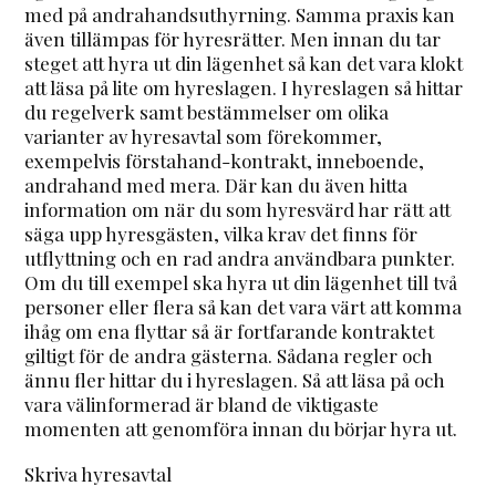
med på andrahandsuthyrning. Samma praxis kan
även tillämpas för hyresrätter. Men innan du tar
steget att hyra ut din lägenhet så kan det vara klokt
att läsa på lite om hyreslagen. I hyreslagen så hittar
du regelverk samt bestämmelser om olika
varianter av hyresavtal som förekommer,
exempelvis förstahand-kontrakt, inneboende,
andrahand med mera. Där kan du även hitta
information om när du som hyresvärd har rätt att
säga upp hyresgästen, vilka krav det finns för
utflyttning och en rad andra användbara punkter.
Om du till exempel ska hyra ut din lägenhet till två
personer eller flera så kan det vara värt att komma
ihåg om ena flyttar så är fortfarande kontraktet
giltigt för de andra gästerna. Sådana regler och
ännu fler hittar du i hyreslagen. Så att läsa på och
vara välinformerad är bland de viktigaste
momenten att genomföra innan du börjar hyra ut.
Skriva hyresavtal