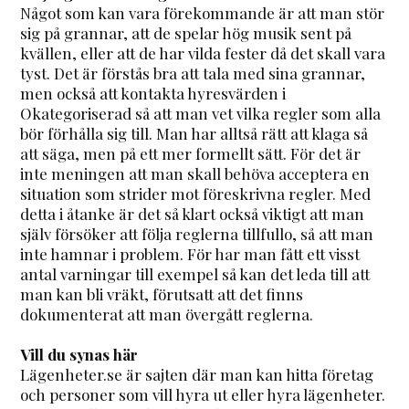
Något som kan vara förekommande är att man stör
sig på grannar, att de spelar hög musik sent på
kvällen, eller att de har vilda fester då det skall vara
tyst. Det är förstås bra att tala med sina grannar,
men också att kontakta hyresvärden i
Okategoriserad så att man vet vilka regler som alla
bör förhålla sig till. Man har alltså rätt att klaga så
att säga, men på ett mer formellt sätt. För det är
inte meningen att man skall behöva acceptera en
situation som strider mot föreskrivna regler. Med
detta i åtanke är det så klart också viktigt att man
själv försöker att följa reglerna tillfullo, så att man
inte hamnar i problem. För har man fått ett visst
antal varningar till exempel så kan det leda till att
man kan bli vräkt, förutsatt att det finns
dokumenterat att man övergått reglerna.
Vill du synas här
Lägenheter.se är sajten där man kan hitta företag
och personer som vill hyra ut eller hyra lägenheter.