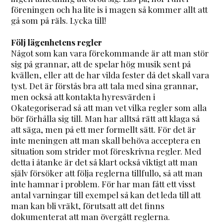
föreningen och ha lite is i magen så kommer allt att
gå som på räls. Lycka till!
Följ lägenhetens regler
Något som kan vara förekommande är att man stör
sig på grannar, att de spelar hög musik sent på
kvällen, eller att de har vilda fester då det skall vara
tyst. Det är förstås bra att tala med sina grannar,
men också att kontakta hyresvärden i
Okategoriserad så att man vet vilka regler som alla
bör förhålla sig till. Man har alltså rätt att klaga så
att säga, men på ett mer formellt sätt. För det är
inte meningen att man skall behöva acceptera en
situation som strider mot föreskrivna regler. Med
detta i åtanke är det så klart också viktigt att man
själv försöker att följa reglerna tillfullo, så att man
inte hamnar i problem. För har man fått ett visst
antal varningar till exempel så kan det leda till att
man kan bli vräkt, förutsatt att det finns
dokumenterat att man övergått reglerna.