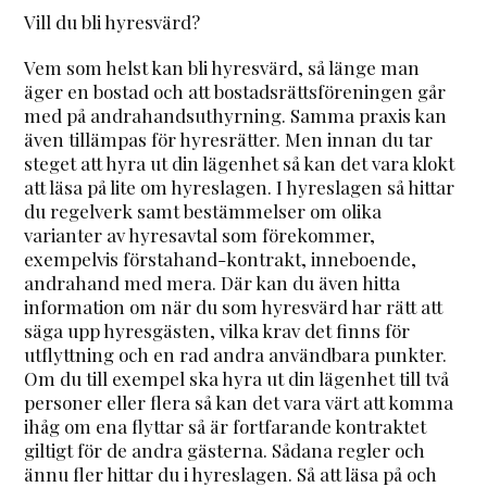
Vill du bli hyresvärd?
Vem som helst kan bli hyresvärd, så länge man
äger en bostad och att bostadsrättsföreningen går
med på andrahandsuthyrning. Samma praxis kan
även tillämpas för hyresrätter. Men innan du tar
steget att hyra ut din lägenhet så kan det vara klokt
att läsa på lite om hyreslagen. I hyreslagen så hittar
du regelverk samt bestämmelser om olika
varianter av hyresavtal som förekommer,
exempelvis förstahand-kontrakt, inneboende,
andrahand med mera. Där kan du även hitta
information om när du som hyresvärd har rätt att
säga upp hyresgästen, vilka krav det finns för
utflyttning och en rad andra användbara punkter.
Om du till exempel ska hyra ut din lägenhet till två
personer eller flera så kan det vara värt att komma
ihåg om ena flyttar så är fortfarande kontraktet
giltigt för de andra gästerna. Sådana regler och
ännu fler hittar du i hyreslagen. Så att läsa på och