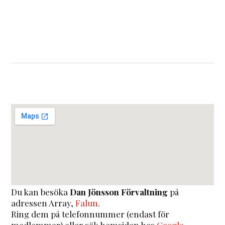
Du kan besöka
Dan Jönsson Förvaltning
på
adressen
Array
,
Falun
.
Ring dem på telefonnummer (endast för
medlemmar) eller sök hemsidan hos
Google
.