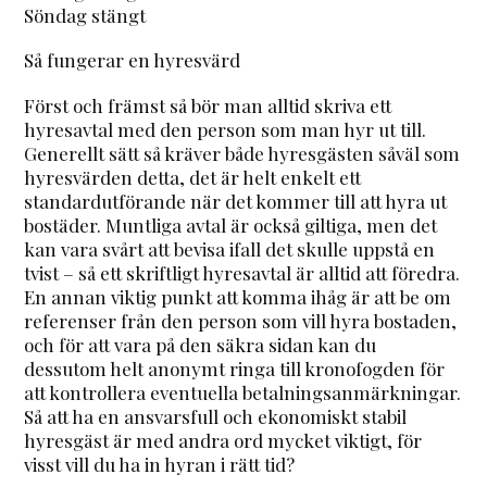
Söndag stängt
Så fungerar en hyresvärd
Först och främst så bör man alltid skriva ett
hyresavtal med den person som man hyr ut till.
Generellt sätt så kräver både hyresgästen såväl som
hyresvärden detta, det är helt enkelt ett
standardutförande när det kommer till att hyra ut
bostäder. Muntliga avtal är också giltiga, men det
kan vara svårt att bevisa ifall det skulle uppstå en
tvist – så ett skriftligt hyresavtal är alltid att föredra.
En annan viktig punkt att komma ihåg är att be om
referenser från den person som vill hyra bostaden,
och för att vara på den säkra sidan kan du
dessutom helt anonymt ringa till kronofogden för
att kontrollera eventuella betalningsanmärkningar.
Så att ha en ansvarsfull och ekonomiskt stabil
hyresgäst är med andra ord mycket viktigt, för
visst vill du ha in hyran i rätt tid?