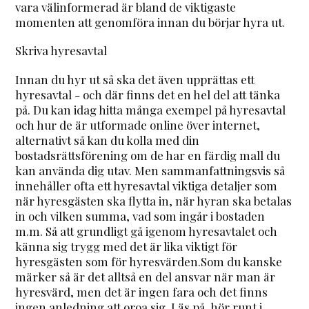
vara välinformerad är bland de viktigaste
momenten att genomföra innan du börjar hyra ut.
Skriva hyresavtal
Innan du hyr ut så ska det även upprättas ett
hyresavtal - och där finns det en hel del att tänka
på. Du kan idag hitta många exempel på hyresavtal
och hur de är utformade online över internet,
alternativt så kan du kolla med din
bostadsrättsförening om de har en färdig mall du
kan använda dig utav. Men sammanfattningsvis så
innehåller ofta ett hyresavtal viktiga detaljer som
när hyresgästen ska flytta in, när hyran ska betalas
in och vilken summa, vad som ingår i bostaden
m.m. Så att grundligt gå igenom hyresavtalet och
känna sig trygg med det är lika viktigt för
hyresgästen som för hyresvärden.Som du kanske
märker så är det alltså en del ansvar när man är
hyresvärd, men det är ingen fara och det finns
ingen anledning att oroa sig. Läs på, hör runt i