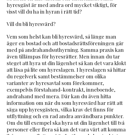
hyresgäst är med andra ord mycket viktigt, för
visst vill du ha in hyran i rätt tid?
Vill du bli hyresvärd?
Vem som helst kan bli hyresvärd, så länge man
äger en bostad och att bostadsrättsföreningen går
med på andrahandsuthyrning. Samma praxis kan
även tillämpas för hyresrätter. Men innan du tar
steget att hyra ut din lägenhet så kan det vara klokt
att läsa på lite om hyreslagen. I hyreslagen så hittar
du regelverk samt bestämmelser om olika
varianter av hyresavtal som förekommer,
exempelvis förstahand-kontrakt, inneboende,
andrahand med mera. Där kan du även hitta
information om när du som hyresvärd har rätt att
säga upp hyresgästen, vilka krav det finns för
utflyttning och en rad andra användbara punkter.
Om du till exempel ska hyra ut din lägenhet till två
personer eller flera så kan det vara värt att komma