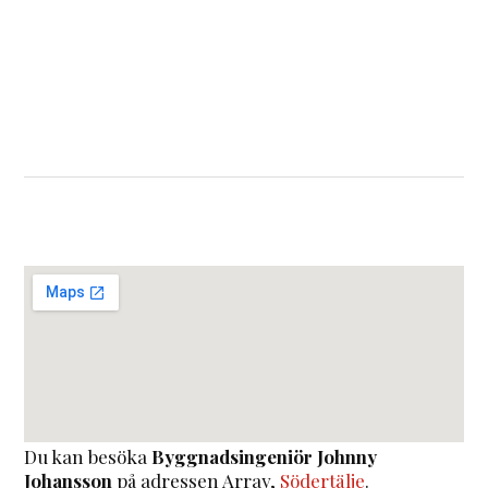
Du kan besöka
Byggnadsingeniör Johnny
Johansson
på adressen
Array
,
Södertälje
.