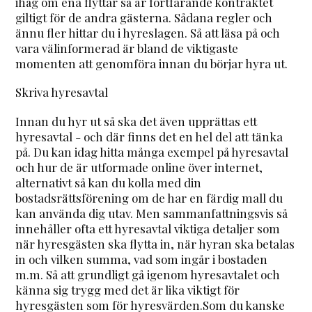
ihåg om ena flyttar så är fortfarande kontraktet
giltigt för de andra gästerna. Sådana regler och
ännu fler hittar du i hyreslagen. Så att läsa på och
vara välinformerad är bland de viktigaste
momenten att genomföra innan du börjar hyra ut.
Skriva hyresavtal
Innan du hyr ut så ska det även upprättas ett
hyresavtal - och där finns det en hel del att tänka
på. Du kan idag hitta många exempel på hyresavtal
och hur de är utformade online över internet,
alternativt så kan du kolla med din
bostadsrättsförening om de har en färdig mall du
kan använda dig utav. Men sammanfattningsvis så
innehåller ofta ett hyresavtal viktiga detaljer som
när hyresgästen ska flytta in, när hyran ska betalas
in och vilken summa, vad som ingår i bostaden
m.m. Så att grundligt gå igenom hyresavtalet och
känna sig trygg med det är lika viktigt för
hyresgästen som för hyresvärden.Som du kanske