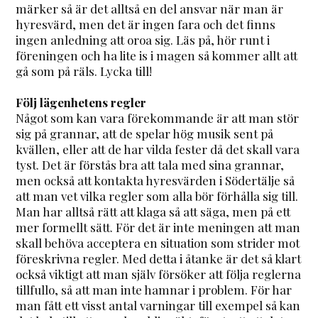
märker så är det alltså en del ansvar när man är
hyresvärd, men det är ingen fara och det finns
ingen anledning att oroa sig. Läs på, hör runt i
föreningen och ha lite is i magen så kommer allt att
gå som på räls. Lycka till!
Följ lägenhetens regler
Något som kan vara förekommande är att man stör
sig på grannar, att de spelar hög musik sent på
kvällen, eller att de har vilda fester då det skall vara
tyst. Det är förstås bra att tala med sina grannar,
men också att kontakta hyresvärden i Södertälje så
att man vet vilka regler som alla bör förhålla sig till.
Man har alltså rätt att klaga så att säga, men på ett
mer formellt sätt. För det är inte meningen att man
skall behöva acceptera en situation som strider mot
föreskrivna regler. Med detta i åtanke är det så klart
också viktigt att man själv försöker att följa reglerna
tillfullo, så att man inte hamnar i problem. För har
man fått ett visst antal varningar till exempel så kan