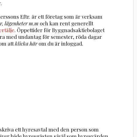
.
rssons Eftr. är ett företag som är verksam
er, lägenheter m.m
och kan rent generellt
ertälje
. Öppettider för Byggnadsaktiebolaget
era med undantag för semester, röda dagar
om att
klicka här
om du är inloggad.
 skriva ett hyresavtal med den person som
 kräver både hyresgästen såväl som hyresvärden