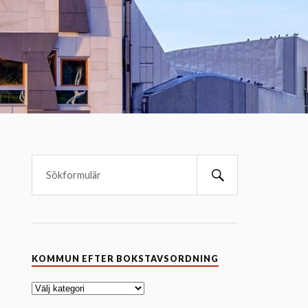
K
KOMMUN EFTER BOKSTAVSORDNING
o
m
m
u