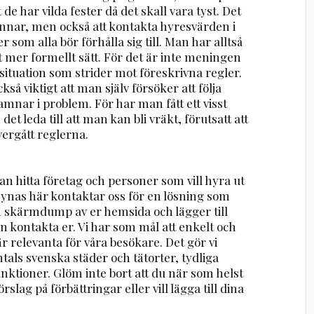
 de har vilda fester då det skall vara tyst. Det
rannar, men också att kontakta hyresvärden i
r som alla bör förhålla sig till. Man har alltså
ett mer formellt sätt. För det är inte meningen
situation som strider mot föreskrivna regler.
kså viktigt att man själv försöker att följa
hamnar i problem. För har man fått ett visst
et leda till att man kan bli vräkt, förutsatt att
ergått reglerna.
n hitta företag och personer som vill hyra ut
 synas här kontaktar oss för en lösning som
en skärmdump av er hemsida och lägger till
n kontakta er. Vi har som mål att enkelt och
r relevanta för våra besökare. Det gör vi
ntals svenska städer och tätorter, tydliga
nktioner. Glöm inte bort att du när som helst
rslag på förbättringar eller vill lägga till dina