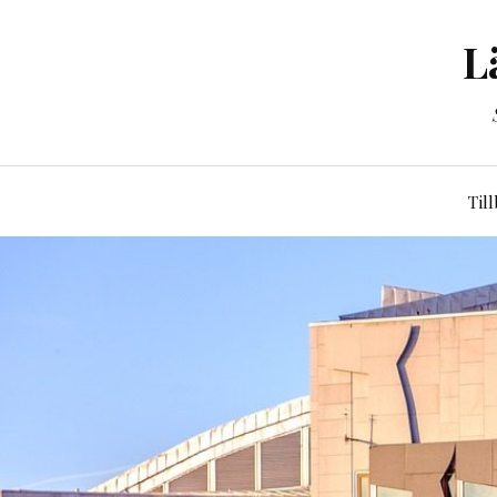
L
Til