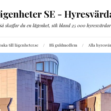
ägenheter SE - Hyresvärd
Så skaffar du en lägenhet, sök bland 25 000 hyresvärdar
lbaka till lägenheter.se
Bli guldmedlem
Alla hyresvä