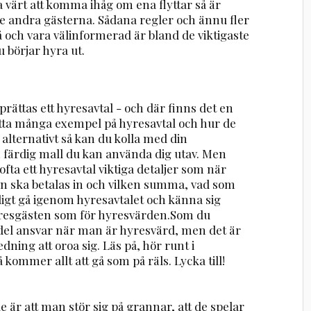
a värt att komma ihåg om ena flyttar så är
 de andra gästerna. Sådana regler och ännu fler
 på och vara välinformerad är bland de viktigaste
börjar hyra ut.
rättas ett hyresavtal - och där finns det en
hitta många exempel på hyresavtal och hur de
 alternativt så kan du kolla med din
 färdig mall du kan använda dig utav. Men
fta ett hyresavtal viktiga detaljer som när
an ska betalas in och vilken summa, vad som
ligt gå igenom hyresavtalet och känna sig
 hyresgästen som för hyresvärden.Som du
 del ansvar när man är hyresvärd, men det är
dning att oroa sig. Läs på, hör runt i
 kommer allt att gå som på räls. Lycka till!
r att man stör sig på grannar, att de spelar