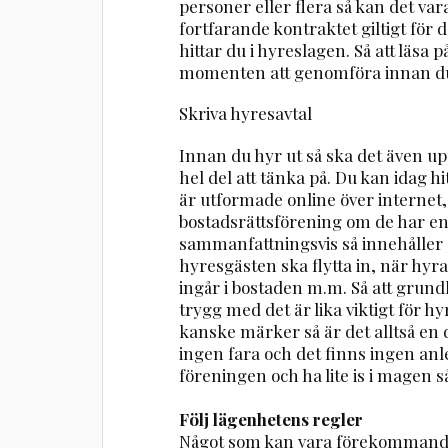
personer eller flera så kan det var
fortfarande kontraktet giltigt för
hittar du i hyreslagen. Så att läsa
momenten att genomföra innan du 
Skriva hyresavtal
Innan du hyr ut så ska det även upp
hel del att tänka på. Du kan idag 
är utformade online över internet,
bostadsrättsförening om de har en
sammanfattningsvis så innehåller o
hyresgästen ska flytta in, när hyr
ingår i bostaden m.m. Så att grund
trygg med det är lika viktigt för
kanske märker så är det alltså en
ingen fara och det finns ingen anle
föreningen och ha lite is i magen så
Följ lägenhetens regler
Något som kan vara förekommande ä