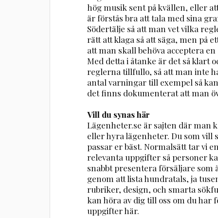
hög musik sent på kvällen, eller att
är förstås bra att tala med sina g
Södertälje så att man vet vilka regle
rätt att klaga så att säga, men på 
att man skall behöva acceptera en 
Med detta i åtanke är det så klart oc
reglerna tillfullo, så att man inte 
antal varningar till exempel så kan d
det finns dokumenterat att man öv
Vill du synas här
Lägenheter.se är sajten där man ka
eller hyra lägenheter. Du som vill
passar er bäst. Normalsätt tar vi 
relevanta uppgifter så personer ka
snabbt presentera försäljare som ä
genom att lista hundratals, ja tuse
rubriker, design, och smarta sökfu
kan höra av dig till oss om du har fö
uppgifter här.