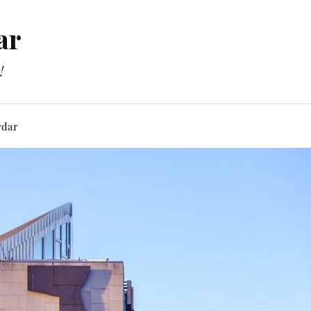
ar
!
rdar