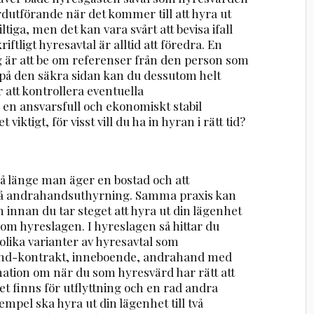
ardutförande när det kommer till att hyra ut
ltiga, men det kan vara svårt att bevisa ifall
riftligt hyresavtal är alltid att föredra. En
 är att be om referenser från den person som
ra på den säkra sidan kan du dessutom helt
 att kontrollera eventuella
 en ansvarsfull och ekonomiskt stabil
ktigt, för visst vill du ha in hyran i rätt tid?
så länge man äger en bostad och att
på andrahandsuthyrning. Samma praxis kan
 innan du tar steget att hyra ut din lägenhet
te om hyreslagen. I hyreslagen så hittar du
lika varianter av hyresavtal som
and-kontrakt, inneboende, andrahand med
mation om när du som hyresvärd har rätt att
et finns för utflyttning och en rad andra
mpel ska hyra ut din lägenhet till två