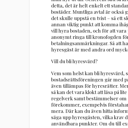
detta, det är helt enkelt ett stand
bostäder. Muntliga avtal är också gi
det skulle uppstå en tvist – så ett sk
annan viktig punkt att komma ihåg
vill hyra bostaden, och för att va
anonymt ringa till kronofogden för
betalningsanmärkningar. Så att ha
hyresgäst är med andra ord mycket vi
Vill du bli hyresvärd?
Vem som helst kan bli hyresvärd, 
bostadsrättsföreningen går med 
även tillämpas för hyresrätter. Men
så kan det vara klokt att läsa på li
regelverk samt bestämmelser om o
förekommer, exempelvis förstah
mera. Där kan du även hitta infor
säga upp hyresgästen, vilka krav d
användbara punkter. Om du till exe