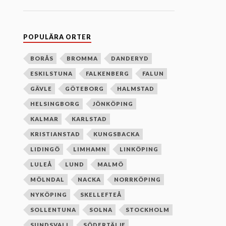
n
e
f
t
e
POPULÄRA ORTER
r
b
o
BORÅS
BROMMA
DANDERYD
k
ESKILSTUNA
FALKENBERG
FALUN
s
t
GÄVLE
GÖTEBORG
HALMSTAD
a
v
HELSINGBORG
JÖNKÖPING
s
o
KALMAR
KARLSTAD
r
d
KRISTIANSTAD
KUNGSBACKA
n
i
LIDINGÖ
LIMHAMN
LINKÖPING
n
g
LULEÅ
LUND
MALMÖ
MÖLNDAL
NACKA
NORRKÖPING
NYKÖPING
SKELLEFTEÅ
SOLLENTUNA
SOLNA
STOCKHOLM
SUNDSVALL
SÖDERTÄLJE