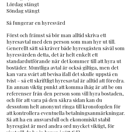
Lördag stängt
Söndag stängt
Så fungerar en hyresvärd
Först och främst så bör man alltid skriva ett
hyresavtal med den person som man hyr ut till.
Generellt sätt så kräver både hyresgästen såväl som
hyresvärden detta, det är helt enkelt ett
standardutförande när det kommer till att hyra ut
bostäder. Muntliga avtal är också giltiga, men det
kan vara svårt att bevisa ifall det skulle uppstå en
tvist – så ett skriftligt hyresavtal är alltid att föredra.
En annan viktig punkt att komma ihåg är att be om
referenser från den person som vill hyra bostaden,
och för att vara på den säkra sidan kan du
dessutom helt anonymt ringa till kronofogden för
att kontrollera eventuella betalningsanmärkningar.
Så att ha en ansvarsfull och ekonomiskt stabil
hyresgäst är med andra ord mycket viktigt, för