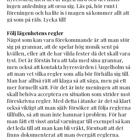
ingen anledning att oroa sig. Läs på, hör runt i
föreningen och ha lite is i magen så kommer allt att
gå som på räls. Lycka till!
Följ lägenhetens regler
Något som kan vara förekommande är att man stör
sig på grannar, att de spelar hög musik sent på
kvällen, eller att de har vilda fester då det skall vara
tyst. Det är förstås bra att tala med sina grannar,
men också att kontakta hyresvärden i Ängelholm så
att man vet vilka regler som alla bör förhålla sig till.
Man har alltså rätt att klaga så att säga, men på ett
mer formellt sätt. För det är inte meningen att man
skall behöva acceptera en situation som strider mot
föreskrivna regler. Med detta i åtanke är det så klart
också viktigt att man själv försöker att följa reglerna
tillfullo, så att man inte hamnar i problem. För har
man fått ett visst antal varningar till exempel så kan
det leda till att man kan bli vräkt, förutsatt att det
finns dokumenterat att man övergått reglerna.