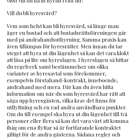
visst vill du ha in hyran i rätt tid?
Vill du bli hyresvärd?
Vem som helst kan bli hyresvärd, så länge man
äger en bostad och att bostadsrättsföreningen går
med på andrahandsuthyrning. Samma praxis kan
även tillämpas för hyresrätter. Men innan du tar
steget att hyra ut din lägenhet så kan det vara klokt
att läsa på lite om hyreslagen. I hyreslagen så hittar
du regelverk samt bestämmelser om olika
varianter av hyresavtal som förekommer,
exempelvis förstahand-kontrakt, inneboende,
andrahand med mera. Där kan du även hitta
information om när du som hyresvärd har rätt att
säga upp hyresgästen, vilka krav det finns för
utflyttning och en rad andra användbara punkter.
Om du till exempel ska hyra ut din lägenhet till två
personer eller flera så kan det vara värt att komma
ihåg om ena flyttar så är fortfarande kontraktet
giltigt för de andra gästerna. Sådana regler och