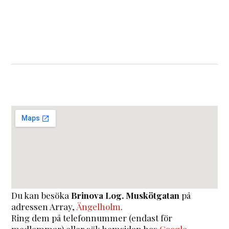
Du kan besöka
Brinova Log. Muskötgatan
på
adressen
Array
,
Ängelholm
.
Ring dem på telefonnummer (endast för
medlemmar) eller sök hemsidan hos
Google
.