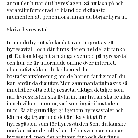
ännu fler hittar du i hyreslagen. Så att läsa på och
vara välinformerad är bland de viktigaste
momenten att genomföra innan du börjar hyra ut.
Skriva hyresavtal
Innan du hyr ut så ska det även upprättas ett
hyresavtal - och där finns det en hel del att tänka
på. Du kan idag hitta många exempel på hyresavtal
och hur de är utformade online över internet,
alternativt så kan du kolla med din
bostadsrättsförening om de har en färdig mall du
kan använda dig utav. Men sammanfattningsvis så
innehåller ofta ett hyresavtal viktiga detaljer som
när hyresgästen ska flytta in, när hyran ska betalas
in och vilken summa, vad som ingår i bostaden
m.m. Så att grundligt gå igenom hyresavtalet och
känna sig trygg med det är lika viktigt för
hyresgästen som för hyresvärden.Som du kanske
märker så är det alltså en del ansvar när man är
hyresvärd, men det är ingen fara och det finns