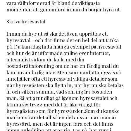
vara välinformerad är bland de viktigaste
momenten att genomföra innan du börjar hyra ut.
Skriva hyresavtal
Innan du hyr ut så ska det även upprättas ett
hyresavtal - och där finns det en hel del att tänka
på. Du kan idag hitta många exempel på hyresavtal
och hur de är utformade online över internet,
alternativt så kan du kolla med din
bostadsrättsförening om de har en färdig mall du
kan använda dig utav. Men sammanfattningsvis så
innehåller ofta ett hyresavtal viktiga detaljer som
när hyresgästen ska flytta in, när hyran ska betalas
in och vilken summa, vad som ingår i bostaden
m.m. Så att grundligt gå igenom hyresavtalet och
känna sig trygg med det är lika viktigt för
hyresgästen som för hyresvärden.Som du kanske
märker så är det alltså en del ansvar när man är
hyresvärd, men det är ingen fara och det finns
ingen anledning att oroa sig. Läs på, hör runt i