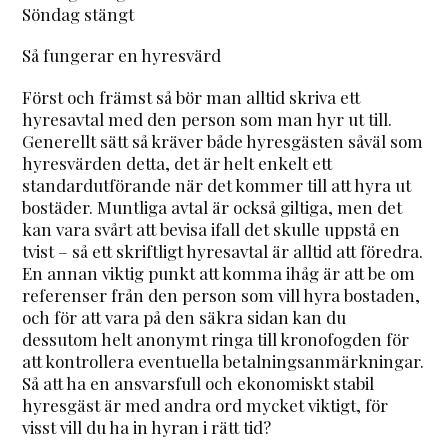
Söndag stängt
Så fungerar en hyresvärd
Först och främst så bör man alltid skriva ett
hyresavtal med den person som man hyr ut till.
Generellt sätt så kräver både hyresgästen såväl som
hyresvärden detta, det är helt enkelt ett
standardutförande när det kommer till att hyra ut
bostäder. Muntliga avtal är också giltiga, men det
kan vara svårt att bevisa ifall det skulle uppstå en
tvist – så ett skriftligt hyresavtal är alltid att föredra.
En annan viktig punkt att komma ihåg är att be om
referenser från den person som vill hyra bostaden,
och för att vara på den säkra sidan kan du
dessutom helt anonymt ringa till kronofogden för
att kontrollera eventuella betalningsanmärkningar.
Så att ha en ansvarsfull och ekonomiskt stabil
hyresgäst är med andra ord mycket viktigt, för
visst vill du ha in hyran i rätt tid?