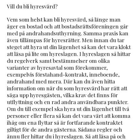
Vill du bli hyresvärd?
Vem som helst kan bli hyresvärd, så länge man
äger en bostad och att bostadsrättsföreningen går
med på andrahandsuthyrning. Samma praxis kan
även tillämpas för hyresrätter. Men innan du tar
steget att hyra ut din lägenhet så kan det vara klokt
att läsa på lite om hyreslagen. I hyreslagen så hittar
du regelverk samt bestämmelser om olika
varianter av hyresavtal som förekommer,
exempelvis förstahand-kontrakt, inneboende,
andrahand med mera. Där kan du även hitta
information om när du som hyresvärd har rätt att
säga upp hyresgästen, vilka krav det finns för
utflyttning och en rad andra användbara punkter.
Om du till exempel ska hyra ut din lägenhet till två
personer eller flera så kan det vara värt att komma
ihåg om ena flyttar så är fortfarande kontraktet
giltigt för de andra gästerna. Sådana regler och
ännu fler hittar du i hyreslagen. Så att läsa på och