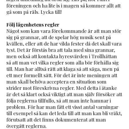
föreningen och ha lite is i magen så kommer allt att
gå som på räls. Lycka till!
Följ lägenhetens regler
Något som kan vara förekommande är att man stör
sig på grannar, att de spelar hög musik sent på
kvällen, eller att de har vilda fester då det skall vara
tyst. Det är förstås bra att tala med sina grannar,
men också att kontakta hyresvärden i Trollhättan
så att man vet vilka regler som alla bör förhålla sig
till. Man har alltså rätt att klaga så att säga, men på
ett mer formellt sätt. För det är inte meningen att
man skall behöva acceptera en situation som
strider mot föreskrivna regler. Med detta i åtanke
är det så klart också viktigt att man själv försöker att
följa reglerna tillfullo, så att man inte hamnar i
problem. För har man fått ett visst antal varningar
till exempel så kan det leda till att man kan bli vräkt,
förutsatt att det finns dokumenterat att man
övergått reglerna.