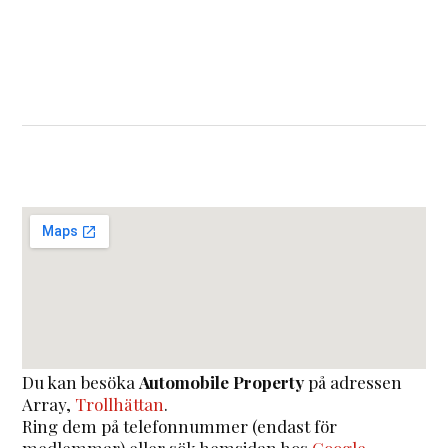
Du kan besöka
Automobile Property
på adressen
Array
,
Trollhättan
.
Ring dem på telefonnummer (endast för
medlemmar) eller sök hemsidan hos
Google
.