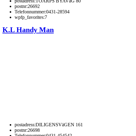
postadress:
TOARPS BYAVäG 80
postnr:
26692
Telefonnummer:
0431-28594
wpfp_favorites:
7
K.L Handy Man
postadress:
DILIGENSVäGEN 161
postnr:
26698
Telefonnummer:
0431-454542