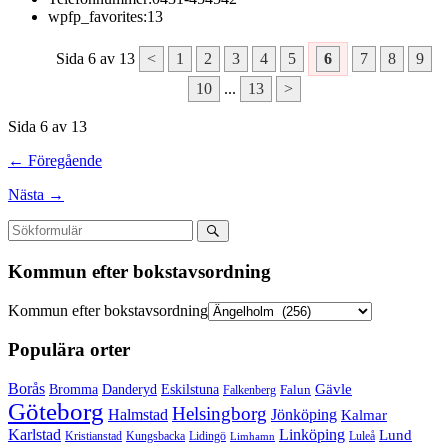
wpfp_favorites:
13
Sida 6 av 13
<
1
2
3
4
5
6
7
8
9
10
...
13
>
Sida 6 av 13
← Föregående
Nästa →
Kommun efter bokstavsordning
Kommun efter bokstavsordning
Populära orter
Borås
Gävle
Bromma
Danderyd
Eskilstuna
Falun
Falkenberg
Göteborg
Helsingborg
Halmstad
Jönköping
Kalmar
Karlstad
Linköping
Lund
Kristianstad
Kungsbacka
Lidingö
Luleå
Limhamn