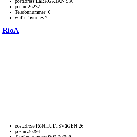
postadress:
LäRKGATAN 5 A
postnr:
26232
Telefonnummer:
-0
wpfp_favorites:
7
RioA
postadress:
RöNHULTSVäGEN 26
postnr:
26294
Telefonnummer:
0709-909830