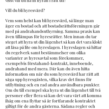
visst vill du ha in hyran i rätt tid?
Vill du bli hyresvärd?
Vem som helst kan bli hyresvärd, så länge man
äger en bostad och att bostadsrättsföreningen går
med på andrahandsuthyrning. Samma praxis kan
även tillämpas för hyresrätter. Men innan du tar
steget att hyra ut din lägenhet så kan det vara klokt
att läsa på lite om hyreslagen. I hyreslagen så hittar
du regelverk samt bestämmelser om olika
varianter av hyresavtal som förekommer,
exempelvis förstahand-kontrakt, inneboende,
andrahand med mera. Där kan du även hitta
information om när du som hyresvärd har rätt att
säga upp hyresgästen, vilka krav det finns för
utflyttning och en rad andra användbara punkter.
Om du till exempel ska hyra ut din lägenhet till två
personer eller flera så kan det vara värt att komma
ihåg om ena flyttar så är fortfarande kontraktet
giltigt för de andra gästerna. Sådana regler och