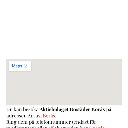
Du kan besöka
Aktiebolaget Bostäder Borås
på
adressen
Array
,
Borås
.
Ring dem på telefonnummer (endast för
medlemmar) eller sök hemsidan hos
Google
.