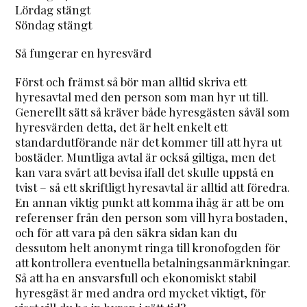
Lördag stängt
Söndag stängt
Så fungerar en hyresvärd
Först och främst så bör man alltid skriva ett
hyresavtal med den person som man hyr ut till.
Generellt sätt så kräver både hyresgästen såväl som
hyresvärden detta, det är helt enkelt ett
standardutförande när det kommer till att hyra ut
bostäder. Muntliga avtal är också giltiga, men det
kan vara svårt att bevisa ifall det skulle uppstå en
tvist – så ett skriftligt hyresavtal är alltid att föredra.
En annan viktig punkt att komma ihåg är att be om
referenser från den person som vill hyra bostaden,
och för att vara på den säkra sidan kan du
dessutom helt anonymt ringa till kronofogden för
att kontrollera eventuella betalningsanmärkningar.
Så att ha en ansvarsfull och ekonomiskt stabil
hyresgäst är med andra ord mycket viktigt, för