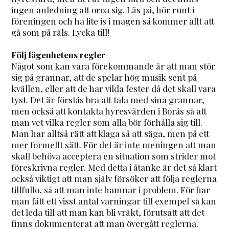
ingen anledning att oroa sig. Läs på, hör runt i
föreningen och ha lite is i magen så kommer allt att
gå som på räls. Lycka till!
Följ lägenhetens regler
Något som kan vara förekommande är att man stör
sig på grannar, att de spelar hög musik sent på
kvällen, eller att de har vilda fester då det skall vara
tyst. Det är förstås bra att tala med sina grannar,
men också att kontakta hyresvärden i Borås så att
man vet vilka regler som alla bör förhålla sig till.
Man har alltså rätt att klaga så att säga, men på ett
mer formellt sätt. För det är inte meningen att man
skall behöva acceptera en situation som strider mot
föreskrivna regler. Med detta i åtanke är det så klart
också viktigt att man själv försöker att följa reglerna
tillfullo, så att man inte hamnar i problem. För har
man fått ett visst antal varningar till exempel så kan
det leda till att man kan bli vräkt, förutsatt att det
finns dokumenterat att man övergått reglerna.