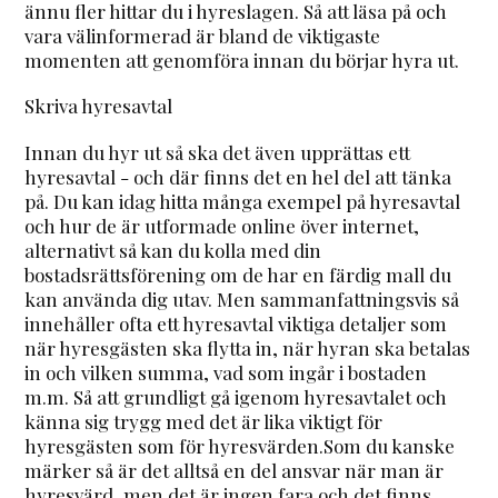
ännu fler hittar du i hyreslagen. Så att läsa på och
vara välinformerad är bland de viktigaste
momenten att genomföra innan du börjar hyra ut.
Skriva hyresavtal
Innan du hyr ut så ska det även upprättas ett
hyresavtal - och där finns det en hel del att tänka
på. Du kan idag hitta många exempel på hyresavtal
och hur de är utformade online över internet,
alternativt så kan du kolla med din
bostadsrättsförening om de har en färdig mall du
kan använda dig utav. Men sammanfattningsvis så
innehåller ofta ett hyresavtal viktiga detaljer som
när hyresgästen ska flytta in, när hyran ska betalas
in och vilken summa, vad som ingår i bostaden
m.m. Så att grundligt gå igenom hyresavtalet och
känna sig trygg med det är lika viktigt för
hyresgästen som för hyresvärden.Som du kanske
märker så är det alltså en del ansvar när man är
hyresvärd, men det är ingen fara och det finns