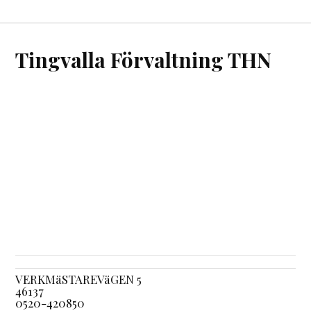
Tingvalla Förvaltning THN
VERKMäSTAREVäGEN 5
46137
0520-420850