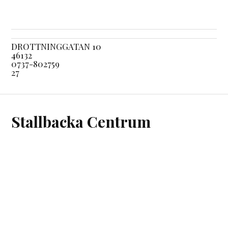
DROTTNINGGATAN 10
46132
0737-802759
27
Stallbacka Centrum