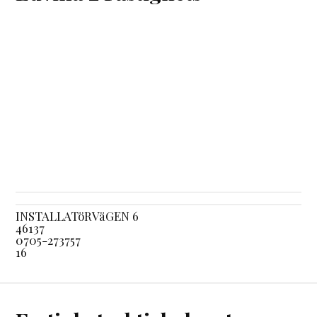
INSTALLATöRVäGEN 6
46137
0705-273757
16