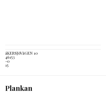
åKERSJöVäGEN 10
46153
-0
15
Plankan