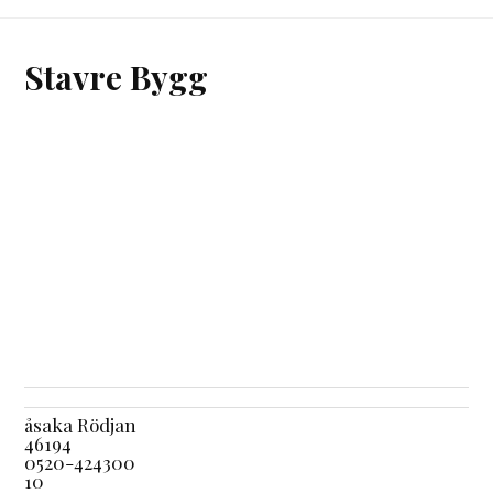
Stavre Bygg
åsaka Rödjan
46194
0520-424300
10