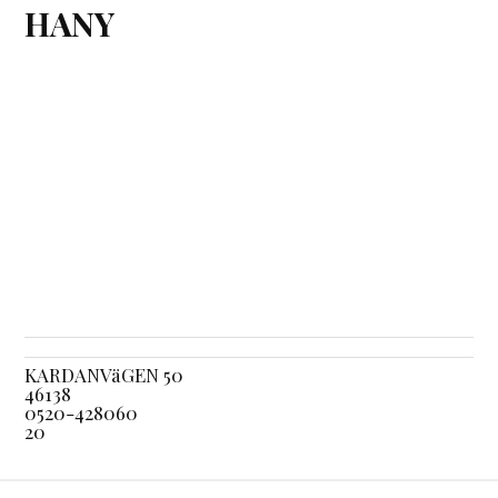
HANY
KARDANVäGEN 50
46138
0520-428060
20