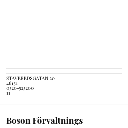
STAVEREDSGATAN 20
46131
0520-525200
11
Boson Förvaltnings