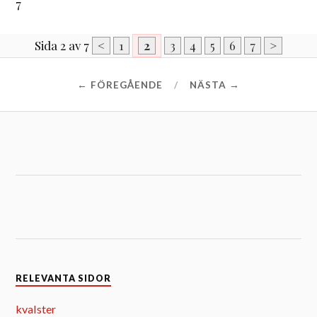
7
Sida 2 av 7
<
1
2
3
4
5
6
7
>
← FÖREGÅENDE
NÄSTA →
RELEVANTA SIDOR
kvalster