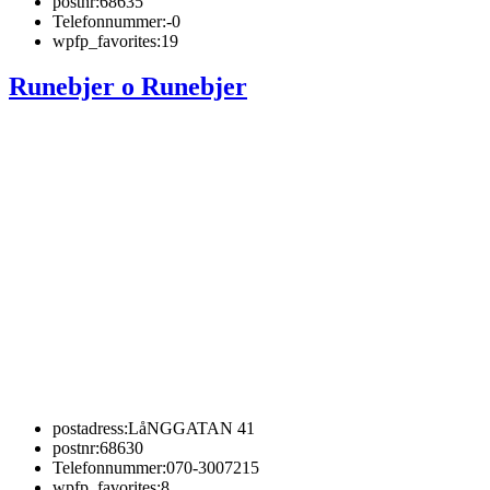
postnr:
68635
Telefonnummer:
-0
wpfp_favorites:
19
Runebjer o Runebjer
postadress:
LåNGGATAN 41
postnr:
68630
Telefonnummer:
070-3007215
wpfp_favorites:
8