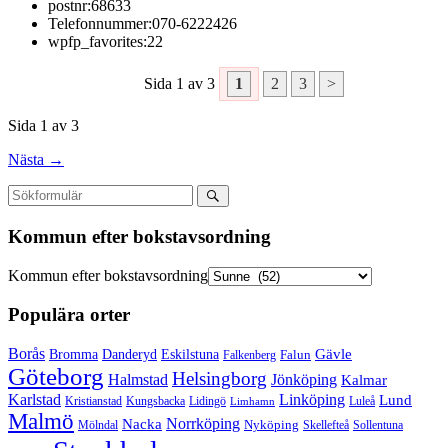
postnr:
68633
Telefonnummer:
070-6222426
wpfp_favorites:
22
Sida 1 av 3
1
2
3
>
Sida 1 av 3
Nästa →
Kommun efter bokstavsordning
Kommun efter bokstavsordning
Populära orter
Borås
Gävle
Bromma
Danderyd
Eskilstuna
Falun
Falkenberg
Göteborg
Helsingborg
Halmstad
Jönköping
Kalmar
Karlstad
Linköping
Lund
Kristianstad
Kungsbacka
Lidingö
Luleå
Limhamn
Malmö
Norrköping
Nacka
Mölndal
Nyköping
Skellefteå
Sollentuna