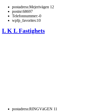
postadress:
Mejerivägen 12
postnr:
68697
Telefonnummer:
-0
wpfp_favorites:
10
L K L Fastighets
postadress:
RINGVäGEN 11