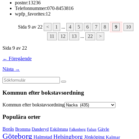
postnr:
13236
Telefonnummer:
070-8453816
wpfp_favorites:
12
Sida 9 av 22
<
1
...
4
5
6
7
8
9
10
11
12
13
...
22
>
Sida 9 av 22
← Föregående
Nästa →
Kommun efter bokstavsordning
Kommun efter bokstavsordning
Populära orter
Borås
Gävle
Bromma
Danderyd
Eskilstuna
Falun
Falkenberg
Göteborg
Helsingborg
Halmstad
Jönköping
Kalmar