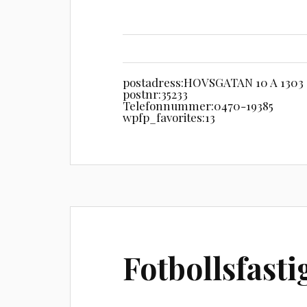
postadress:
HOVSGATAN 10 A 1303
postnr:
35233
Telefonnummer:
0470-19385
wpfp_favorites:
13
Fotbollsfasti