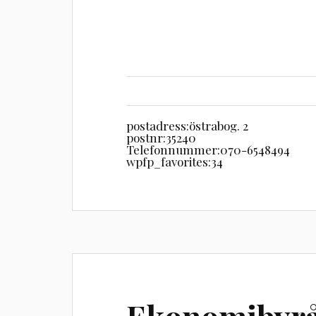
postadress:
östrabog. 2
postnr:
35240
Telefonnummer:
070-6548494
wpfp_favorites:
34