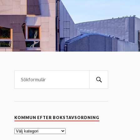
K
KOMMUN EFTER BOKSTAVSORDNING
o
m
m
u