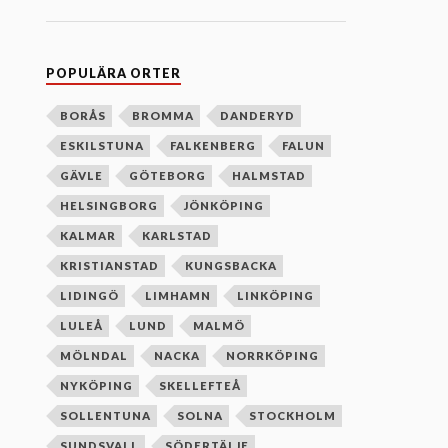
n
e
f
t
e
POPULÄRA ORTER
r
b
o
BORÅS
BROMMA
DANDERYD
k
ESKILSTUNA
FALKENBERG
FALUN
s
t
GÄVLE
GÖTEBORG
HALMSTAD
a
v
HELSINGBORG
JÖNKÖPING
s
o
KALMAR
KARLSTAD
r
d
KRISTIANSTAD
KUNGSBACKA
n
i
LIDINGÖ
LIMHAMN
LINKÖPING
n
g
LULEÅ
LUND
MALMÖ
MÖLNDAL
NACKA
NORRKÖPING
NYKÖPING
SKELLEFTEÅ
SOLLENTUNA
SOLNA
STOCKHOLM
SUNDSVALL
SÖDERTÄLJE