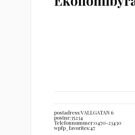
Ekonomibyrå
postadress:
VALLGATAN 6
postnr:
35234
Telefonnummer:
0470-23430
wpfp_favorites:
47