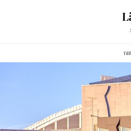
L
Til