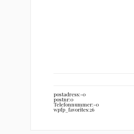
postadress:
-0
postnr:
0
Telefonnummer:
-0
wpfp_favorites:
26