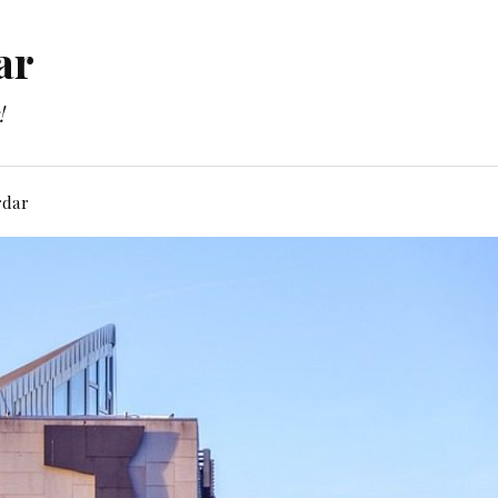
ar
!
rdar