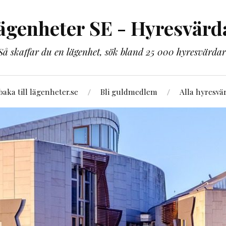
ägenheter SE - Hyresvärd
Så skaffar du en lägenhet, sök bland 25 000 hyresvärdar
lbaka till lägenheter.se
Bli guldmedlem
Alla hyresvä