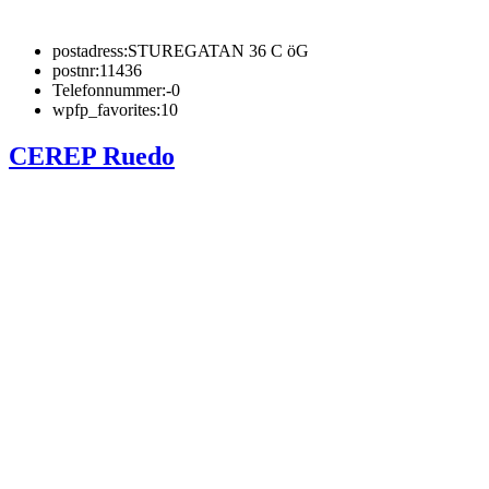
postadress:
STUREGATAN 36 C öG
postnr:
11436
Telefonnummer:
-0
wpfp_favorites:
10
CEREP Ruedo