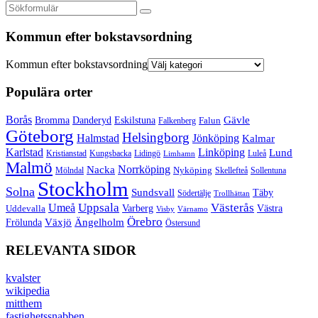
Kommun efter bokstavsordning
Kommun efter bokstavsordning
Populära orter
Borås
Gävle
Bromma
Danderyd
Eskilstuna
Falun
Falkenberg
Göteborg
Helsingborg
Halmstad
Jönköping
Kalmar
Karlstad
Linköping
Lund
Kristianstad
Kungsbacka
Lidingö
Luleå
Limhamn
Malmö
Norrköping
Nacka
Mölndal
Nyköping
Skellefteå
Sollentuna
Stockholm
Solna
Sundsvall
Täby
Södertälje
Trollhättan
Umeå
Uppsala
Västerås
Varberg
Uddevalla
Västra
Visby
Värnamo
Örebro
Växjö
Ängelholm
Frölunda
Östersund
RELEVANTA SIDOR
kvalster
wikipedia
mitthem
fastighetssnabben