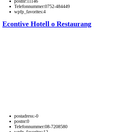
postnr:
11146
Telefonnummer:
0752-484449
wpfp_favorites:
4
Econtive Hotell o Restaurang
postadress:
-0
postnr:
0
Telefonnummer:
08-7208580
wpfp_favorites:
12