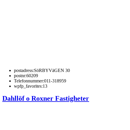
postadress:
SöRBYVäGEN 30
postnr:
60209
Telefonnummer:
011-318959
wpfp_favorites:
13
Dahllöf o Roxner Fastigheter