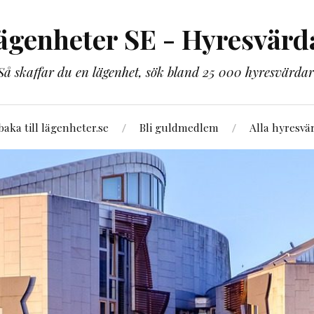
ägenheter SE - Hyresvärd
Så skaffar du en lägenhet, sök bland 25 000 hyresvärdar
lbaka till lägenheter.se
Bli guldmedlem
Alla hyresvä