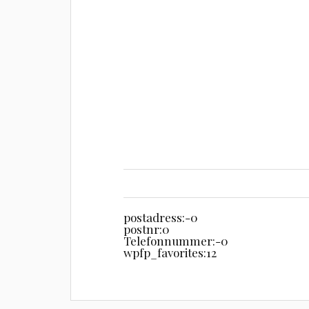
postadress:
-0
postnr:
0
Telefonnummer:
-0
wpfp_favorites:
12