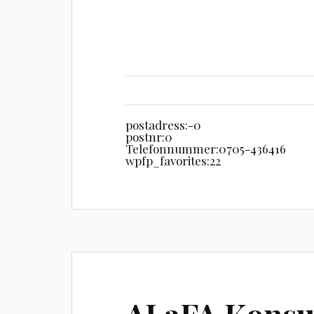
postadress:
-0
postnr:
0
Telefonnummer:
0705-436416
wpfp_favorites:
22