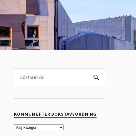
K
KOMMUN EFTER BOKSTAVSORDNING
o
m
m
u