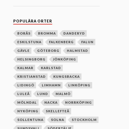
n
e
f
t
e
POPULÄRA ORTER
r
b
o
BORÅS
BROMMA
DANDERYD
k
ESKILSTUNA
FALKENBERG
FALUN
s
t
GÄVLE
GÖTEBORG
HALMSTAD
a
v
HELSINGBORG
JÖNKÖPING
s
o
KALMAR
KARLSTAD
r
d
KRISTIANSTAD
KUNGSBACKA
n
i
LIDINGÖ
LIMHAMN
LINKÖPING
n
g
LULEÅ
LUND
MALMÖ
MÖLNDAL
NACKA
NORRKÖPING
NYKÖPING
SKELLEFTEÅ
SOLLENTUNA
SOLNA
STOCKHOLM
SUNDSVALL
SÖDERTÄLJE