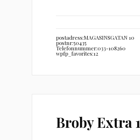
postadress:
MAGASINSGATAN 10
postnr:
50435
Telefonnummer:
033-108260
wpfp_favorites:
12
Broby Extra 