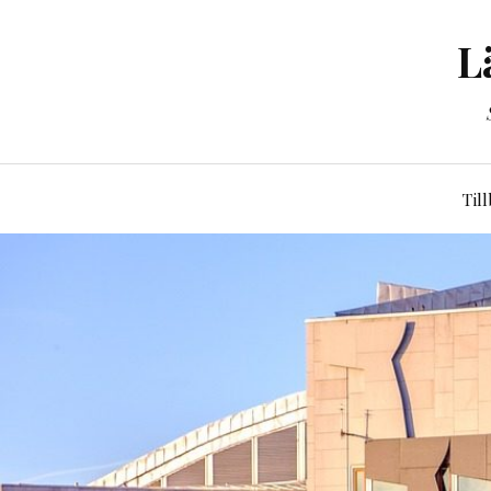
L
Til