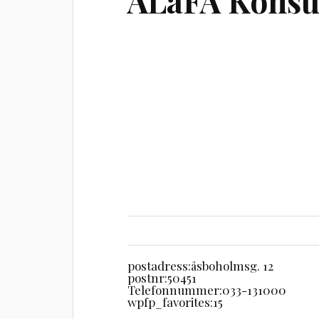
ALaFA Konsu
postadress:
åsboholmsg. 12
postnr:
50451
Telefonnummer:
033-131000
wpfp_favorites:
15