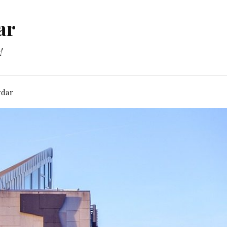
ar
!
rdar