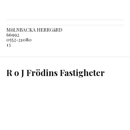
MöLNBACKA HERRGåRD
66992
0552-21080
13
R o J Frödins Fastigheter