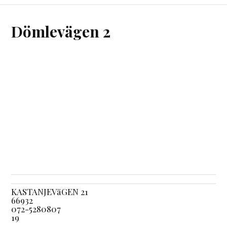
Dömlevägen 2
KASTANJEVäGEN 21
66932
072-5280807
19