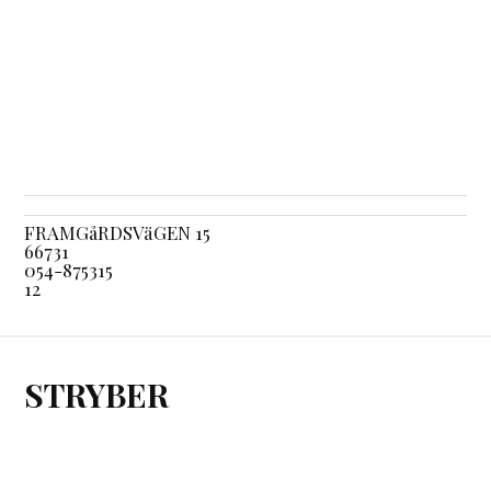
FRAMGåRDSVäGEN 15
66731
054-875315
12
STRYBER