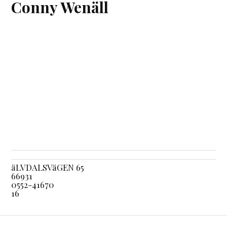
Conny Wenäll
äLVDALSVäGEN 65
66931
0552-41670
16