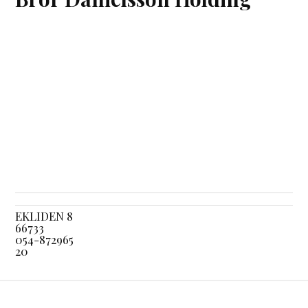
EKLIDEN 8
66733
054-872965
20