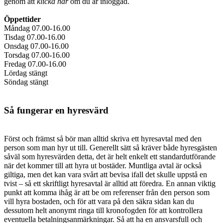
genom att
klicka här
om du är inloggad.
Öppettider
Måndag 07.00-16.00
Tisdag 07.00-16.00
Onsdag 07.00-16.00
Torsdag 07.00-16.00
Fredag 07.00-16.00
Lördag stängt
Söndag stängt
Så fungerar en hyresvärd
Först och främst så bör man alltid skriva ett hyresavtal med den
person som man hyr ut till. Generellt sätt så kräver både hyresgästen
såväl som hyresvärden detta, det är helt enkelt ett standardutförande
när det kommer till att hyra ut bostäder. Muntliga avtal är också
giltiga, men det kan vara svårt att bevisa ifall det skulle uppstå en
tvist – så ett skriftligt hyresavtal är alltid att föredra. En annan viktig
punkt att komma ihåg är att be om referenser från den person som
vill hyra bostaden, och för att vara på den säkra sidan kan du
dessutom helt anonymt ringa till kronofogden för att kontrollera
eventuella betalningsanmärkningar. Så att ha en ansvarsfull och