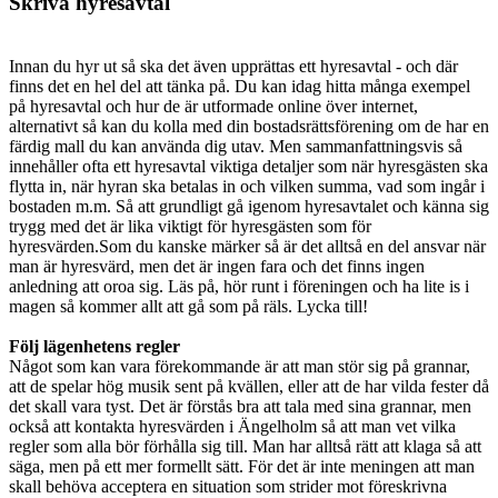
Skriva hyresavtal
Innan du hyr ut så ska det även upprättas ett hyresavtal - och där
finns det en hel del att tänka på. Du kan idag hitta många exempel
på hyresavtal och hur de är utformade online över internet,
alternativt så kan du kolla med din bostadsrättsförening om de har en
färdig mall du kan använda dig utav. Men sammanfattningsvis så
innehåller ofta ett hyresavtal viktiga detaljer som när hyresgästen ska
flytta in, när hyran ska betalas in och vilken summa, vad som ingår i
bostaden m.m. Så att grundligt gå igenom hyresavtalet och känna sig
trygg med det är lika viktigt för hyresgästen som för
hyresvärden.Som du kanske märker så är det alltså en del ansvar när
man är hyresvärd, men det är ingen fara och det finns ingen
anledning att oroa sig. Läs på, hör runt i föreningen och ha lite is i
magen så kommer allt att gå som på räls. Lycka till!
Följ lägenhetens regler
Något som kan vara förekommande är att man stör sig på grannar,
att de spelar hög musik sent på kvällen, eller att de har vilda fester då
det skall vara tyst. Det är förstås bra att tala med sina grannar, men
också att kontakta hyresvärden i Ängelholm så att man vet vilka
regler som alla bör förhålla sig till. Man har alltså rätt att klaga så att
säga, men på ett mer formellt sätt. För det är inte meningen att man
skall behöva acceptera en situation som strider mot föreskrivna