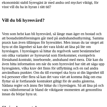
ekonomiskt stabil hyresgäst är med andra ord mycket viktigt, för
visst vill du ha in hyran i rätt tid?
Vill du bli hyresvärd?
Vem som helst kan bli hyresvärd, så länge man äger en bostad och
att bostadsrättsföreningen går med på andrahandsuthyrning. Samma
praxis kan även tillämpas för hyresrätter. Men innan du tar steget att
hyra ut din lägenhet så kan det vara klokt att läsa på lite om
hyreslagen. I hyreslagen så hittar du regelverk samt bestämmelser
om olika varianter av hyresavtal som förekommer, exempelvis
förstahand-kontrakt, inneboende, andrahand med mera. Där kan du
även hitta information om när du som hyresvärd har rätt att säga upp
hyresgästen, vilka krav det finns för utflyttning och en rad andra
användbara punkter. Om du till exempel ska hyra ut din lägenhet till
två personer eller flera så kan det vara värt att komma ihåg om ena
flyttar så är fortfarande kontraktet giltigt för de andra gästerna.
Sådana regler och ännu fler hittar du i hyreslagen. Så att läsa på och
vara välinformerad är bland de viktigaste momenten att genomföra
innan du börjar hyra ut.