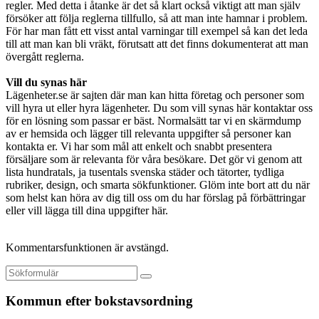
regler. Med detta i åtanke är det så klart också viktigt att man själv
försöker att följa reglerna tillfullo, så att man inte hamnar i problem.
För har man fått ett visst antal varningar till exempel så kan det leda
till att man kan bli vräkt, förutsatt att det finns dokumenterat att man
övergått reglerna.
Vill du synas här
Lägenheter.se är sajten där man kan hitta företag och personer som
vill hyra ut eller hyra lägenheter. Du som vill synas här kontaktar oss
för en lösning som passar er bäst. Normalsätt tar vi en skärmdump
av er hemsida och lägger till relevanta uppgifter så personer kan
kontakta er. Vi har som mål att enkelt och snabbt presentera
försäljare som är relevanta för våra besökare. Det gör vi genom att
lista hundratals, ja tusentals svenska städer och tätorter, tydliga
rubriker, design, och smarta sökfunktioner. Glöm inte bort att du när
som helst kan höra av dig till oss om du har förslag på förbättringar
eller vill lägga till dina uppgifter här.
Kommentarsfunktionen är avstängd.
Kommun efter bokstavsordning