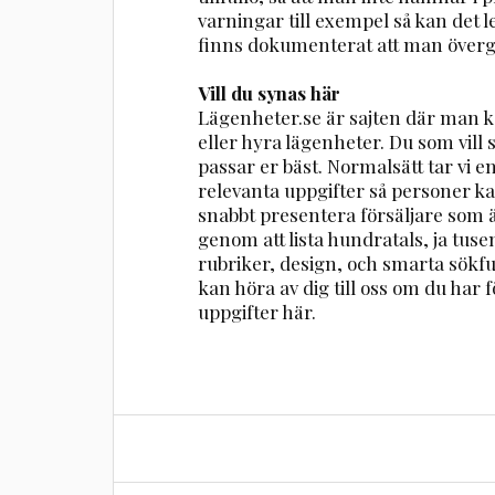
varningar till exempel så kan det led
finns dokumenterat att man övergå
Vill du synas här
Lägenheter.se är sajten där man ka
eller hyra lägenheter. Du som vill
passar er bäst. Normalsätt tar vi 
relevanta uppgifter så personer ka
snabbt presentera försäljare som ä
genom att lista hundratals, ja tuse
rubriker, design, och smarta sökfu
kan höra av dig till oss om du har fö
uppgifter här.