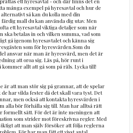
rättas ett hyresavtal - och där finns det en
hitta många exempel på hyresavtal och hur de
 alternativt så kan du kolla med din
 färdig mall du kan använda dig utav. Men
fta ett hyresavtal viktiga detaljer som när
an ska betalas in och vilken summa, vad som
ligt gå igenom hyresavtalet och känna sig
 hyresgästen som för hyresvärden.Som du
 del ansvar när man är hyresvärd, men det är
dning att oroa sig. Läs på, hör runt i
 kommer allt att gå som på räls. Lycka till!
r att man stör sig på grannar, att de spelar
 de har vilda fester då det skall vara tyst. Det
rannar, men också att kontakta hyresvärden i
 alla bör förhålla sig till. Man har alltså rätt
r formellt sätt. För det är inte meningen att
uation som strider mot föreskrivna regler. Med
viktigt att man själv försöker att följa reglerna
problem. För har man fått ett visst antal