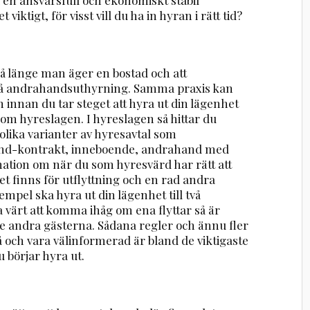
ktigt, för visst vill du ha in hyran i rätt tid?
så länge man äger en bostad och att
på andrahandsuthyrning. Samma praxis kan
 innan du tar steget att hyra ut din lägenhet
te om hyreslagen. I hyreslagen så hittar du
lika varianter av hyresavtal som
and-kontrakt, inneboende, andrahand med
mation om när du som hyresvärd har rätt att
et finns för utflyttning och en rad andra
mpel ska hyra ut din lägenhet till två
a värt att komma ihåg om ena flyttar så är
 de andra gästerna. Sådana regler och ännu fler
 på och vara välinformerad är bland de viktigaste
börjar hyra ut.