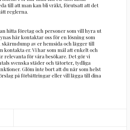
a till att man kan bli vräkt, förutsatt att det
tt reglerna.
n hitta företag och personer som vill hyra ut
 synas här kontaktar oss för en lösning som
en skärmdump av er hemsida och lägger till
n kontakta er. Vi har som mål att enkelt och
r relevanta för våra besökare. Det gör vi
ntals svenska städer och tätorter, tydliga
nktioner. Glöm inte bort att du när som helst
rslag på förbättringar eller vill lägga till dina