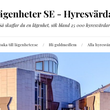
ägenheter SE - Hyresvärd
Så skaffar du en lägenhet, sök bland 25 000 hyresvärdar
lbaka till lägenheter.se
Bli guldmedlem
Alla hyresvä