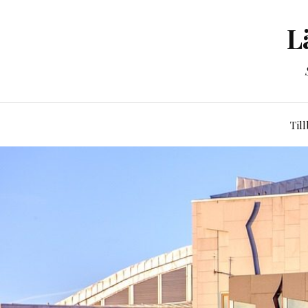
L
Til