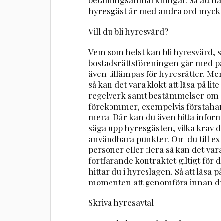
hyresgäst är med andra ord mycket vi
Vill du bli hyresvärd?
Vem som helst kan bli hyresvärd, 
bostadsrättsföreningen går med 
även tillämpas för hyresrätter. Men
så kan det vara klokt att läsa på li
regelverk samt bestämmelser om o
förekommer, exempelvis förstah
mera. Där kan du även hitta infor
säga upp hyresgästen, vilka krav d
användbara punkter. Om du till exe
personer eller flera så kan det var
fortfarande kontraktet giltigt för
hittar du i hyreslagen. Så att läsa
momenten att genomföra innan du 
Skriva hyresavtal