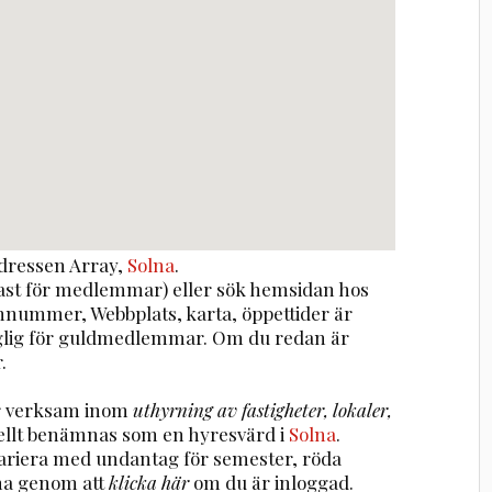
dressen
Array
,
Solna
.
st för medlemmar) eller sök hemsidan hos
onnummer, Webbplats, karta, öppettider är
nglig för guldmedlemmar. Om du redan är
.
är verksam inom
uthyrning av fastigheter, lokaler,
ellt benämnas som en hyresvärd i
Solna
.
variera med undantag för semester, röda
na genom att
klicka här
om du är inloggad.