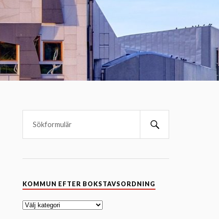
K
KOMMUN EFTER BOKSTAVSORDNING
o
m
m
u