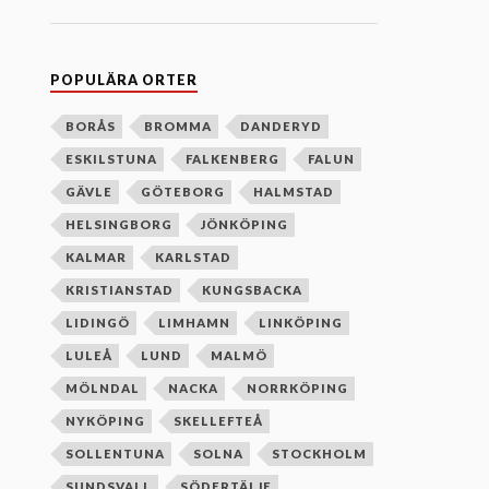
n
e
f
t
e
POPULÄRA ORTER
r
b
o
BORÅS
BROMMA
DANDERYD
k
ESKILSTUNA
FALKENBERG
FALUN
s
t
GÄVLE
GÖTEBORG
HALMSTAD
a
v
HELSINGBORG
JÖNKÖPING
s
o
KALMAR
KARLSTAD
r
d
KRISTIANSTAD
KUNGSBACKA
n
i
LIDINGÖ
LIMHAMN
LINKÖPING
n
g
LULEÅ
LUND
MALMÖ
MÖLNDAL
NACKA
NORRKÖPING
NYKÖPING
SKELLEFTEÅ
SOLLENTUNA
SOLNA
STOCKHOLM
SUNDSVALL
SÖDERTÄLJE