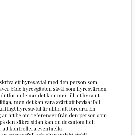
 skriva ett hyresavtal med den person som
 kräver både hyresgästen såväl som hyresvärden
ardutförande när det kommer till att hyra ut
ltiga, men det kan vara svårt att bevisa ifall
riftligt hyresavtal är alltid att föredra. En
 är att be om referenser från den person som
ra på den säkra sidan kan du dessutom helt
 att kontrollera eventuella
 en ansvarsfull och ekonomiskt stabil