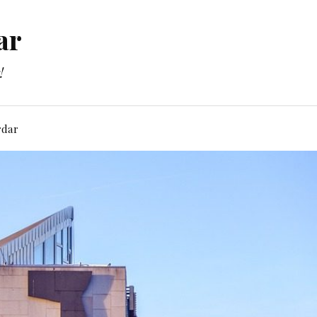
ar
!
rdar