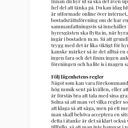
Innan du hyr ut så ska det även upp
hel del att tänka på. Du kan idag 
är utformade online över internet,
bostadsrättsförening om de har en
sammanfattningsvis så innehåller o
hyresgästen ska flytta in, när hyr
ingår i bostaden m.m. Så att grund
trygg med det är lika viktigt för
kanske märker så är det alltså en
ingen fara och det finns ingen anle
föreningen och ha lite is i magen så
Följ lägenhetens regler
Något som kan vara förekommande ä
hög musik sent på kvällen, eller att
är förstås bra att tala med sina g
Solna så att man vet vilka regler som
att klaga så att säga, men på ett me
man skall behöva acceptera en sit
detta i åtanke är det så klart också 
tillfullo, så att man inte hamnar i 