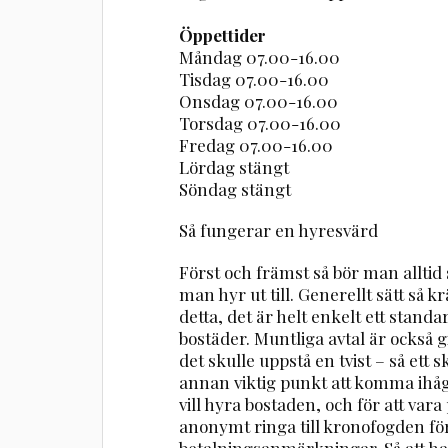
Öppettider
Måndag 07.00-16.00
Tisdag 07.00-16.00
Onsdag 07.00-16.00
Torsdag 07.00-16.00
Fredag 07.00-16.00
Lördag stängt
Söndag stängt
Så fungerar en hyresvärd
Först och främst så bör man alltid
man hyr ut till. Generellt sätt så
detta, det är helt enkelt ett stand
bostäder. Muntliga avtal är också gi
det skulle uppstå en tvist – så ett sk
annan viktig punkt att komma ihåg
vill hyra bostaden, och för att va
anonymt ringa till kronofogden för
betalningsanmärkningar. Så att ha