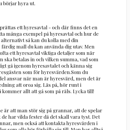
börjar hyra ut.
rättas ett hyresavtal - och där finns det en
hitta många exempel på hyresavtal och hur de
 alternativt så kan du kolla med din
 färdig mall du kan använda dig utav. Men
fta ett hyresavtal viktiga detaljer som när
an ska betalas in och vilken summa, vad som
ligt gå igenom hyresavtalet och känna sig
 hyresgästen som för hyresvärden.Som du
 del ansvar när man är hyresvärd, men det är
dning att oroa sig. Läs på, hör runt i
 kommer allt att gå som på räls. Lycka till!
r att man stör sig på grannar, att de spelar
 de har vilda fester då det skall vara tyst. Det
rannar, men också att kontakta hyresvärden i
r som alla bör förhålla sig till. Man har alltså