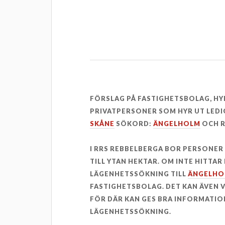
FÖRSLAG PÅ FASTIGHETSBOLAG, H
PRIVATPERSONER SOM HYR UT LEDI
SKÅNE
SÖKORD:
ÄNGELHOLM
OCH R
I RRS REBBELBERGA BOR PERSONE
TILL YTAN HEKTAR. OM INTE HITTA
LÄGENHETSSÖKNING TILL
ÄNGELHO
FASTIGHETSBOLAG. DET KAN ÄVEN
FÖR DÄR KAN GES BRA INFORMATION
LÄGENHETSSÖKNING.