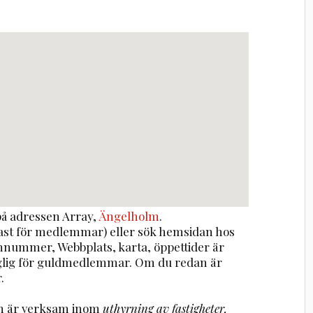
å adressen
Array
,
Ängelholm
.
st för medlemmar) eller sök hemsidan hos
onnummer, Webbplats, karta, öppettider är
nglig för guldmedlemmar. Om du redan är
.
om är verksam inom
uthyrning av fastigheter,