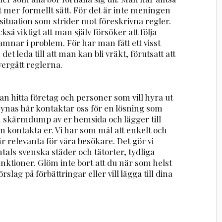
ett mer formellt sätt. För det är inte meningen
situation som strider mot föreskrivna regler.
kså viktigt att man själv försöker att följa
hamnar i problem. För har man fått ett visst
et leda till att man kan bli vräkt, förutsatt att
ergått reglerna.
n hitta företag och personer som vill hyra ut
 synas här kontaktar oss för en lösning som
en skärmdump av er hemsida och lägger till
n kontakta er. Vi har som mål att enkelt och
r relevanta för våra besökare. Det gör vi
ntals svenska städer och tätorter, tydliga
nktioner. Glöm inte bort att du när som helst
rslag på förbättringar eller vill lägga till dina