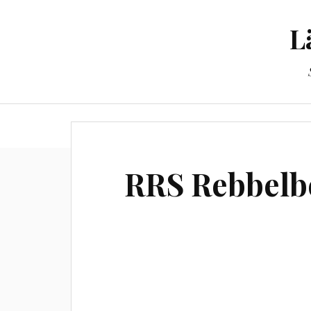
L
Til
RRS Rebbelb