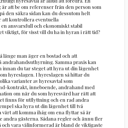
riftligt hyresavtal är alltid att föredra. En
 är att be om referenser från den person som
ra på den säkra sidan kan du dessutom helt
 att kontrollera eventuella
 en ansvarsfull och ekonomiskt stabil
ktigt, för visst vill du ha in hyran i rätt tid?
så länge man äger en bostad och att
på andrahandsuthyrning. Samma praxis kan
 innan du tar steget att hyra ut din lägenhet
te om hyreslagen. I hyreslagen så hittar du
lika varianter av hyresavtal som
and-kontrakt, inneboende, andrahand med
mation om när du som hyresvärd har rätt att
et finns för utflyttning och en rad andra
mpel ska hyra ut din lägenhet till två
a värt att komma ihåg om ena flyttar så är
 de andra gästerna. Sådana regler och ännu fler
 på och vara välinformerad är bland de viktigaste