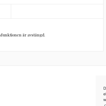
unktionen är avstängd.
D
e
w