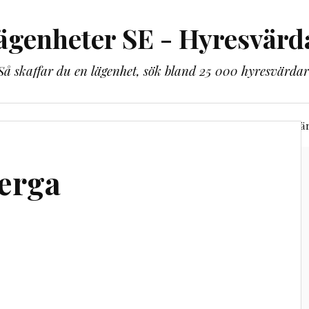
ägenheter SE - Hyresvärd
Så skaffar du en lägenhet, sök bland 25 000 hyresvärdar
lbaka till lägenheter.se
Bli guldmedlem
Alla hyresvä
erga