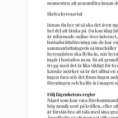
momenten att genomföra innan du 
Skriva hyresavtal
Innan du hyr ut så ska det även upp
hel del att tänka på. Du kan idag 
är utformade online över internet,
bostadsrättsförening om de har en
sammanfattningsvis så innehåller o
hyresgästen ska flytta in, när hyr
ingår i bostaden m.m. Så att grund
trygg med det är lika viktigt för
kanske märker så är det alltså en
ingen fara och det finns ingen anle
föreningen och ha lite is i magen så
Följ lägenhetens regler
Något som kan vara förekommande ä
hög musik sent på kvällen, eller att
är förstås bra att tala med sina g
Ängelholm så att man vet vilka regle