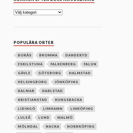
o
m
m
u
n
e
f
t
e
POPULÄRA ORTER
r
b
o
BORÅS
BROMMA
DANDERYD
k
ESKILSTUNA
FALKENBERG
FALUN
s
t
GÄVLE
GÖTEBORG
HALMSTAD
a
v
HELSINGBORG
JÖNKÖPING
s
o
KALMAR
KARLSTAD
r
d
KRISTIANSTAD
KUNGSBACKA
n
i
LIDINGÖ
LIMHAMN
LINKÖPING
n
g
LULEÅ
LUND
MALMÖ
MÖLNDAL
NACKA
NORRKÖPING