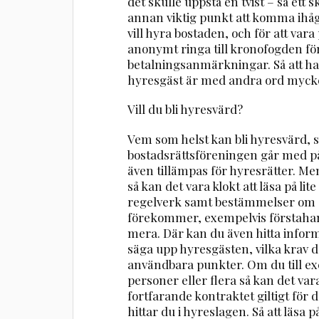
det skulle uppstå en tvist – så ett sk
annan viktig punkt att komma ihåg
vill hyra bostaden, och för att va
anonymt ringa till kronofogden för
betalningsanmärkningar. Så att ha
hyresgäst är med andra ord mycket vi
Vill du bli hyresvärd?
Vem som helst kan bli hyresvärd, 
bostadsrättsföreningen går med 
även tillämpas för hyresrätter. Men
så kan det vara klokt att läsa på li
regelverk samt bestämmelser om o
förekommer, exempelvis förstah
mera. Där kan du även hitta infor
säga upp hyresgästen, vilka krav d
användbara punkter. Om du till exe
personer eller flera så kan det var
fortfarande kontraktet giltigt för
hittar du i hyreslagen. Så att läsa