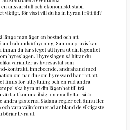
 en ansvarsfull och ekonomiskt stabil
ktigt, för visst vill du ha in hyran i rätt tid?
så länge man äger en bostad och att
på andrahandsuthyrning. Samma praxis kan
 innan du tar steget att hyra ut din lägenhet
te om hyreslagen. I hyreslagen så hittar du
lika varianter av hyresavtal som
and-kontrakt, inneboende, andrahand med
mation om när du som hyresvärd har rätt att
et finns för utflyttning och en rad andra
mpel ska hyra ut din lägenhet till två
a värt att komma ihåg om ena flyttar så är
 de andra gästerna. Sådana regler och ännu fler
 på och vara välinformerad är bland de viktigaste
börjar hyra ut.