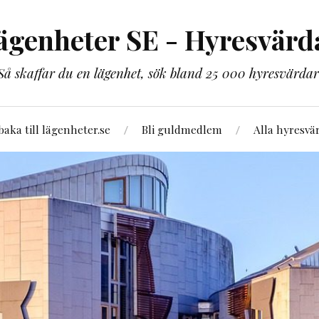
ägenheter SE - Hyresvärd
Så skaffar du en lägenhet, sök bland 25 000 hyresvärdar
lbaka till lägenheter.se
Bli guldmedlem
Alla hyresvä