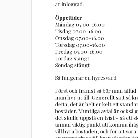
är inloggad.
Öppettider
Måndag 07.00-16.00
Tisdag 07.00-16.00
Onsdag 07.00-16.00
Torsdag 07.00-16.00
Fredag 07.00-16.00
Lördag stängt
Söndag stängt
Så fungerar en hyresvärd
Först och främst så bör man alltid
man hyr ut till. Generellt sätt så
detta, det är helt enkelt ett stand
bostäder. Muntliga avtal är också gi
det skulle uppstå en tvist – så ett sk
annan viktig punkt att komma ihåg
vill hyra bostaden, och för att va
anonymt ringa till kronofogden för