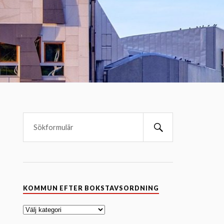
K
KOMMUN EFTER BOKSTAVSORDNING
o
m
m
u