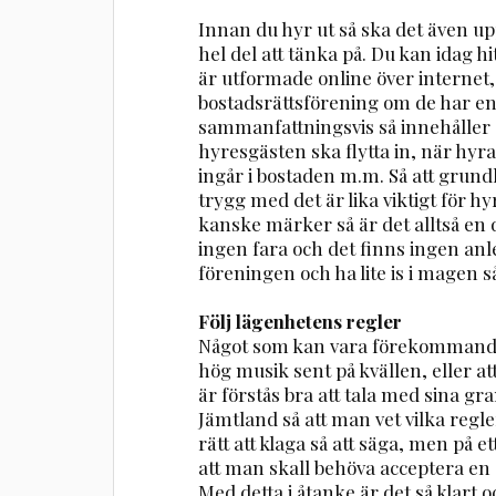
Innan du hyr ut så ska det även upp
hel del att tänka på. Du kan idag 
är utformade online över internet,
bostadsrättsförening om de har en
sammanfattningsvis så innehåller o
hyresgästen ska flytta in, när hyr
ingår i bostaden m.m. Så att grund
trygg med det är lika viktigt för
kanske märker så är det alltså en
ingen fara och det finns ingen anle
föreningen och ha lite is i magen så
Följ lägenhetens regler
Något som kan vara förekommande ä
hög musik sent på kvällen, eller att
är förstås bra att tala med sina g
Jämtland så att man vet vilka regler
rätt att klaga så att säga, men på 
att man skall behöva acceptera en 
Med detta i åtanke är det så klart oc