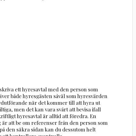
 skriva ett hyresavtal med den person som
 kräver både hyresgästen såväl som hyresvärden
ardutförande när det kommer till att hyra ut
ltiga, men det kan vara svårt att bevisa ifall
riftligt hyresavtal är alltid att föredra. En
 är att be om referenser från den person som
ra på den säkra sidan kan du dessutom helt
 att kontrollera eventuella