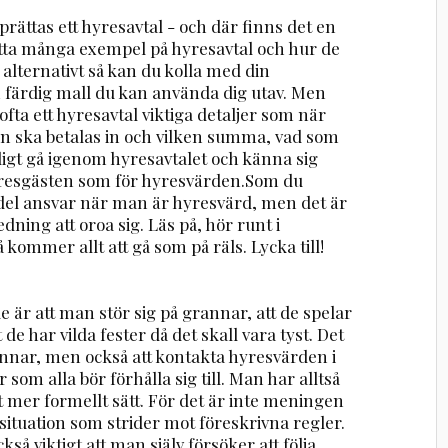
rättas ett hyresavtal - och där finns det en
hitta många exempel på hyresavtal och hur de
 alternativt så kan du kolla med din
 färdig mall du kan använda dig utav. Men
fta ett hyresavtal viktiga detaljer som när
an ska betalas in och vilken summa, vad som
ligt gå igenom hyresavtalet och känna sig
 hyresgästen som för hyresvärden.Som du
 del ansvar när man är hyresvärd, men det är
dning att oroa sig. Läs på, hör runt i
 kommer allt att gå som på räls. Lycka till!
r att man stör sig på grannar, att de spelar
 de har vilda fester då det skall vara tyst. Det
rannar, men också att kontakta hyresvärden i
 som alla bör förhålla sig till. Man har alltså
ett mer formellt sätt. För det är inte meningen
situation som strider mot föreskrivna regler.
kså viktigt att man själv försöker att följa