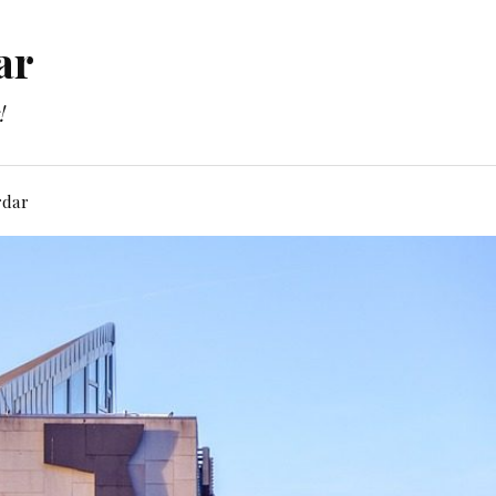
ar
!
rdar