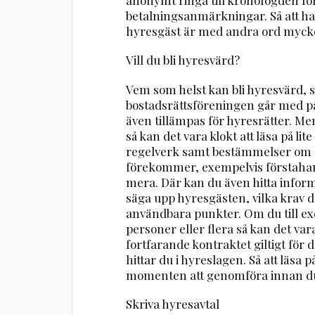
betalningsanmärkningar. Så att ha
hyresgäst är med andra ord mycket vi
Vill du bli hyresvärd?
Vem som helst kan bli hyresvärd, 
bostadsrättsföreningen går med 
även tillämpas för hyresrätter. Men
så kan det vara klokt att läsa på li
regelverk samt bestämmelser om o
förekommer, exempelvis förstah
mera. Där kan du även hitta infor
säga upp hyresgästen, vilka krav d
användbara punkter. Om du till exe
personer eller flera så kan det var
fortfarande kontraktet giltigt för
hittar du i hyreslagen. Så att läsa
momenten att genomföra innan du 
Skriva hyresavtal