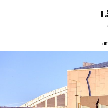
L
Til