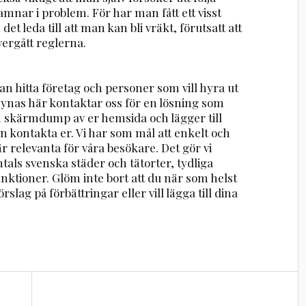
hamnar i problem. För har man fått ett visst
et leda till att man kan bli vräkt, förutsatt att
ergått reglerna.
n hitta företag och personer som vill hyra ut
 synas här kontaktar oss för en lösning som
en skärmdump av er hemsida och lägger till
n kontakta er. Vi har som mål att enkelt och
r relevanta för våra besökare. Det gör vi
ntals svenska städer och tätorter, tydliga
nktioner. Glöm inte bort att du när som helst
rslag på förbättringar eller vill lägga till dina