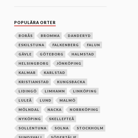
n
e
f
t
e
POPULÄRA ORTER
r
b
o
BORÅS
BROMMA
DANDERYD
k
ESKILSTUNA
FALKENBERG
FALUN
s
t
GÄVLE
GÖTEBORG
HALMSTAD
a
v
HELSINGBORG
JÖNKÖPING
s
o
KALMAR
KARLSTAD
r
d
KRISTIANSTAD
KUNGSBACKA
n
i
LIDINGÖ
LIMHAMN
LINKÖPING
n
g
LULEÅ
LUND
MALMÖ
MÖLNDAL
NACKA
NORRKÖPING
NYKÖPING
SKELLEFTEÅ
SOLLENTUNA
SOLNA
STOCKHOLM
SUNDSVALL
SÖDERTÄLJE