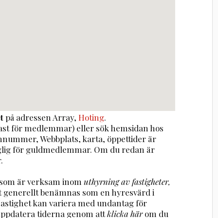
t
på adressen
Array
,
Hoting
.
st för medlemmar) eller sök hemsidan hos
onnummer, Webbplats, karta, öppettider är
nglig för guldmedlemmar. Om du redan är
.
g som är verksam inom
uthyrning av fastigheter,
t generellt benämnas som en hyresvärd i
Fastighet kan variera med undantag för
uppdatera tiderna genom att
klicka här
om du