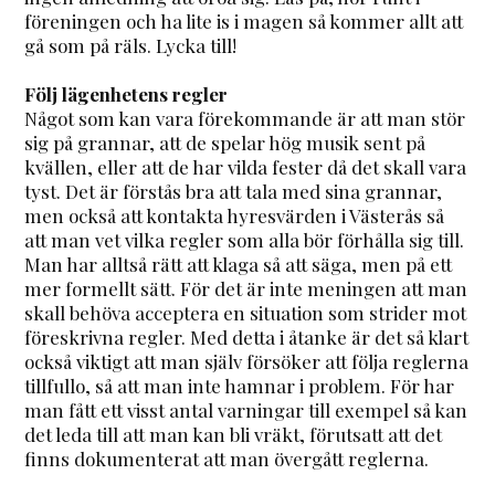
föreningen och ha lite is i magen så kommer allt att
gå som på räls. Lycka till!
Följ lägenhetens regler
Något som kan vara förekommande är att man stör
sig på grannar, att de spelar hög musik sent på
kvällen, eller att de har vilda fester då det skall vara
tyst. Det är förstås bra att tala med sina grannar,
men också att kontakta hyresvärden i Västerås så
att man vet vilka regler som alla bör förhålla sig till.
Man har alltså rätt att klaga så att säga, men på ett
mer formellt sätt. För det är inte meningen att man
skall behöva acceptera en situation som strider mot
föreskrivna regler. Med detta i åtanke är det så klart
också viktigt att man själv försöker att följa reglerna
tillfullo, så att man inte hamnar i problem. För har
man fått ett visst antal varningar till exempel så kan
det leda till att man kan bli vräkt, förutsatt att det
finns dokumenterat att man övergått reglerna.