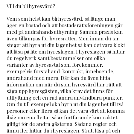
Vill du bli hyresvärd?
Vem som helst kan bli hyresvärd, så länge man
äger en bostad och att bostadsrättsföreningen går
med på andrahandsuthyrning. Samma praxis kan
även tillämpas för hyresrätter. Men innan du tar
steget att hyra ut din lägenhet så kan det vara klokt
att läsa på lite om hyreslagen. I hyreslagen så hittar
du regelverk samt bestämmelser om olika
varianter av hyresavtal som förekommer,
exempelvis förstahand-kontrakt, inneboende,
andrahand med mera. Där kan du även hitta
information om när du som hyresvärd har rätt att
säga upp hyresgästen, vilka krav det finns för
utflyttning och en rad andra användbara punkter.
Om du till exempel ska hyra ut din lägenhet till två
personer eller flera så kan det vara värt att komma
ihåg om ena flyttar så är fortfarande kontraktet
giltigt för de andra gästerna. Sådana regler och
ännu fler hittar du i hyreslagen. Så att läsa på och