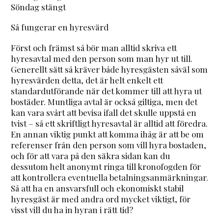
Söndag stängt
Så fungerar en hyresvärd
Först och främst så bör man alltid skriva ett
hyresavtal med den person som man hyr ut till.
Generellt sätt så kräver både hyresgästen såväl som
hyresvärden detta, det är helt enkelt ett
standardutförande när det kommer till att hyra ut
bostäder. Muntliga avtal är också giltiga, men det
kan vara svårt att bevisa ifall det skulle uppstå en
tvist – så ett skriftligt hyresavtal är alltid att föredra.
En annan viktig punkt att komma ihåg är att be om
referenser från den person som vill hyra bostaden,
och för att vara på den säkra sidan kan du
dessutom helt anonymt ringa till kronofogden för
att kontrollera eventuella betalningsanmärkningar.
Så att ha en ansvarsfull och ekonomiskt stabil
hyresgäst är med andra ord mycket viktigt, för
visst vill du ha in hyran i rätt tid?