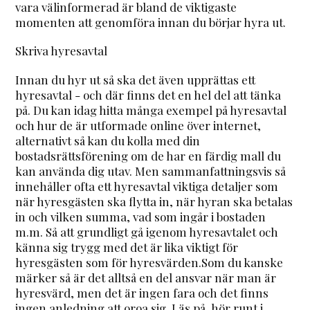
vara välinformerad är bland de viktigaste
momenten att genomföra innan du börjar hyra ut.
Skriva hyresavtal
Innan du hyr ut så ska det även upprättas ett
hyresavtal - och där finns det en hel del att tänka
på. Du kan idag hitta många exempel på hyresavtal
och hur de är utformade online över internet,
alternativt så kan du kolla med din
bostadsrättsförening om de har en färdig mall du
kan använda dig utav. Men sammanfattningsvis så
innehåller ofta ett hyresavtal viktiga detaljer som
när hyresgästen ska flytta in, när hyran ska betalas
in och vilken summa, vad som ingår i bostaden
m.m. Så att grundligt gå igenom hyresavtalet och
känna sig trygg med det är lika viktigt för
hyresgästen som för hyresvärden.Som du kanske
märker så är det alltså en del ansvar när man är
hyresvärd, men det är ingen fara och det finns
ingen anledning att oroa sig. Läs på, hör runt i