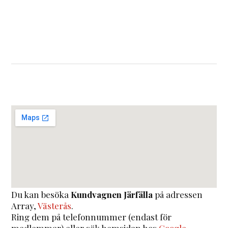
Du kan besöka
Kundvagnen Järfälla
på adressen
Array
,
Västerås
.
Ring dem på telefonnummer (endast för
medlemmar) eller sök hemsidan hos
Google
.