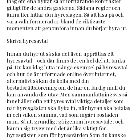
ihåg om ena flyttar så är fortfarande kontraktet
giltigt för de andra gästerna. Sådana regler och
ännu fler hittar du i hyreslagen. Så att läsa på och
vara välinformerad är bland de viktigaste
momenten att genomföra innan du börjar hyra ut.
Skriva hyresavtal
Innan du hyr ut så ska det även upprättas ett
hyresavtal - och där finns det en hel del att tänka
på. Du kan idag hitta många exempel på hyresavtal
och hur de är utformade online över internet,
alternativt så kan du kolla med din
bostadsrättsförening om de har en färdig mall du
kan använda dig utav. Men sammanfattningsvis så
innehåller ofta ett hyresavtal viktiga detaljer som
när hyresgästen ska flytta in, när hyran ska betalas
in och vilken summa, vad som ingår i bostaden
m.m. Så att grundligt gå igenom hyresavtalet och
känna sig trygg med det är lika viktigt för
hyresgästen som för hyresvärden.Som du kanske