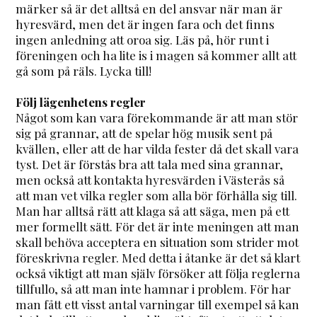
märker så är det alltså en del ansvar när man är
hyresvärd, men det är ingen fara och det finns
ingen anledning att oroa sig. Läs på, hör runt i
föreningen och ha lite is i magen så kommer allt att
gå som på räls. Lycka till!
Följ lägenhetens regler
Något som kan vara förekommande är att man stör
sig på grannar, att de spelar hög musik sent på
kvällen, eller att de har vilda fester då det skall vara
tyst. Det är förstås bra att tala med sina grannar,
men också att kontakta hyresvärden i Västerås så
att man vet vilka regler som alla bör förhålla sig till.
Man har alltså rätt att klaga så att säga, men på ett
mer formellt sätt. För det är inte meningen att man
skall behöva acceptera en situation som strider mot
föreskrivna regler. Med detta i åtanke är det så klart
också viktigt att man själv försöker att följa reglerna
tillfullo, så att man inte hamnar i problem. För har
man fått ett visst antal varningar till exempel så kan