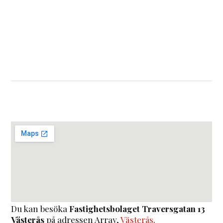
Du kan besöka
Fastighetsbolaget Traversgatan 13
Västerås
på adressen
Array
,
Västerås
.