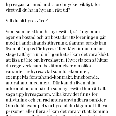
hyresgäst är med andra ord mycket viktigt, för
visst vill du ha in hyran i rätt tid?
Vill du bli hyresvärd?
Vem som helst kan bli hyresvärd, så länge man
äger en bostad och att bostadsrättsföreningen går
med på andrahandsuthyrning. Samma praxis kan
även tillämpas för hyresrätter. Men innan du tar
steget att hyra ut din lägenhet så kan det vara klokt
att läsa på lite om hyreslagen. I hyreslagen så hittar
du regelverk samt bestämmelser om olika
varianter av hyresavtal som förekommer,
exempelvis förstahand-kontrakt, inneboende,
andrahand med mera. Där kan du även hitta
information om när du som hyresvärd har rätt att
säga upp hyresgästen, vilka krav det finns för
utflyttning och en rad andra användbara punkter.
Om du till exempel ska hyra ut din lägenhet till två
personer eller flera så kan det vara värt att komma