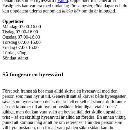
benämnas som en hyresvärd i
Falun
. Öppettider för Dalecarlia
Fastighets kan variera med undantag för semester, röda dagar och du
kan uppdatera tiderna genom att
klicka här
om du är inloggad.
Öppettider
Måndag 07.00-16.00
Tisdag 07.00-16.00
Onsdag 07.00-16.00
Torsdag 07.00-16.00
Fredag 07.00-16.00
Lördag stängt
Söndag stängt
Så fungerar en hyresvärd
Först och främst så bör man alltid skriva ett hyresavtal med den
person som man hyr ut till. Generellt sätt så kräver både hyresgästen
såväl som hyresvärden detta, det är helt enkelt ett standardutförande
när det kommer till att hyra ut bostäder. Muntliga avtal är också
giltiga, men det kan vara svårt att bevisa ifall det skulle uppstå en
tvist – så ett skriftligt hyresavtal är alltid att föredra. En annan viktig
punkt att komma ihåg är att be om referenser från den person som
vill hyra bostaden, och för att vara på den säkra sidan kan du