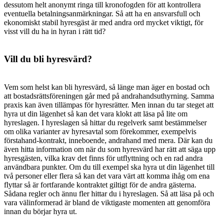
dessutom helt anonymt ringa till kronofogden för att kontrollera
eventuella betalningsanmärkningar. Så att ha en ansvarsfull och
ekonomiskt stabil hyresgäst är med andra ord mycket viktigt, för
visst vill du ha in hyran i rätt tid?
Vill du bli hyresvärd?
Vem som helst kan bli hyresvärd, så länge man äger en bostad och
att bostadsrättsföreningen går med på andrahandsuthyrning. Samma
praxis kan även tillämpas för hyresrätter. Men innan du tar steget att
hyra ut din lägenhet så kan det vara klokt att läsa på lite om
hyreslagen. I hyreslagen så hittar du regelverk samt bestämmelser
om olika varianter av hyresavtal som förekommer, exempelvis
förstahand-kontrakt, inneboende, andrahand med mera. Där kan du
även hitta information om när du som hyresvärd har rätt att säga upp
hyresgästen, vilka krav det finns för utflyttning och en rad andra
användbara punkter. Om du till exempel ska hyra ut din lägenhet till
två personer eller flera så kan det vara värt att komma ihåg om ena
flyttar så är fortfarande kontraktet giltigt för de andra gästerna.
Sådana regler och ännu fler hittar du i hyreslagen. Så att läsa på och
vara välinformerad är bland de viktigaste momenten att genomföra
innan du börjar hyra ut.