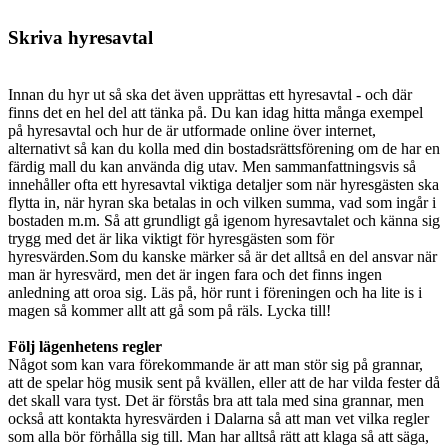
Skriva hyresavtal
Innan du hyr ut så ska det även upprättas ett hyresavtal - och där
finns det en hel del att tänka på. Du kan idag hitta många exempel
på hyresavtal och hur de är utformade online över internet,
alternativt så kan du kolla med din bostadsrättsförening om de har en
färdig mall du kan använda dig utav. Men sammanfattningsvis så
innehåller ofta ett hyresavtal viktiga detaljer som när hyresgästen ska
flytta in, när hyran ska betalas in och vilken summa, vad som ingår i
bostaden m.m. Så att grundligt gå igenom hyresavtalet och känna sig
trygg med det är lika viktigt för hyresgästen som för
hyresvärden.Som du kanske märker så är det alltså en del ansvar när
man är hyresvärd, men det är ingen fara och det finns ingen
anledning att oroa sig. Läs på, hör runt i föreningen och ha lite is i
magen så kommer allt att gå som på räls. Lycka till!
Följ lägenhetens regler
Något som kan vara förekommande är att man stör sig på grannar,
att de spelar hög musik sent på kvällen, eller att de har vilda fester då
det skall vara tyst. Det är förstås bra att tala med sina grannar, men
också att kontakta hyresvärden i Dalarna så att man vet vilka regler
som alla bör förhålla sig till. Man har alltså rätt att klaga så att säga,