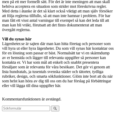
men på ett mer formellt sätt. För det är inte meningen att man skall
behöva acceptera en situation som strider mot föreskrivna regler.
Med detta i åtanke är det så klart också viktigt att man själv försöker
att följa reglerna tillfullo, så att man inte hamnar i problem. För har
man fått ett visst antal varningar till exempel så kan det leda till att
man kan bli vräkt, förutsatt att det finns dokumenterat att man
övergått reglerna.
Vill du synas här
Lägenheter.se är sajten där man kan hitta företag och personer som
vill hyra ut eller hyra lägenheter. Du som vill synas här kontaktar oss
för en lösning som passar er bäst. Normalsätt tar vi en skärmdump
av er hemsida och lägger till relevanta uppgifter så personer kan
kontakta er. Vi har som mål att enkelt och snabbt presentera
försäljare som är relevanta för våra besökare. Det gör vi genom att
lista hundratals, ja tusentals svenska städer och tätorter, tydliga
rubriker, design, och smarta sökfunktioner. Glöm inte bort att du när
som helst kan höra av dig till oss om du har förslag på förbättringar
eller vill lägga till dina uppgifter här.
Kommentarsfunktionen är avstängd.