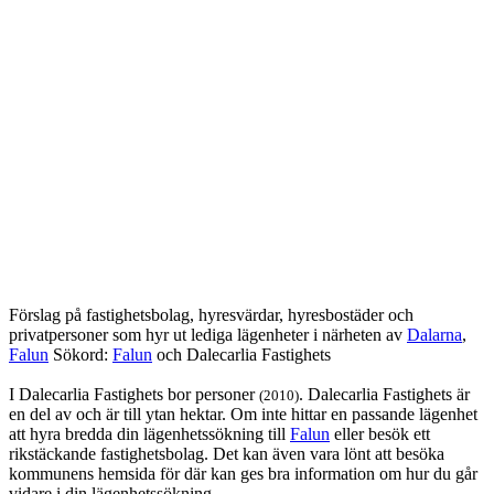
Förslag på fastighetsbolag, hyresvärdar, hyresbostäder och
privatpersoner som hyr ut lediga lägenheter i närheten av
Dalarna
,
Falun
Sökord:
Falun
och Dalecarlia Fastighets
I Dalecarlia Fastighets bor personer
. Dalecarlia Fastighets är
(2010)
en del av och är till ytan hektar. Om inte hittar en passande lägenhet
att hyra bredda din lägenhetssökning till
Falun
eller besök ett
rikstäckande fastighetsbolag. Det kan även vara lönt att besöka
kommunens hemsida för där kan ges bra information om hur du går
vidare i din lägenhetssökning.