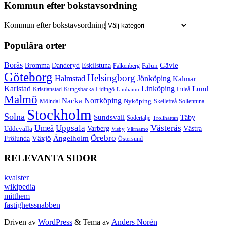
Kommun efter bokstavsordning
Kommun efter bokstavsordning
Populära orter
Borås
Gävle
Bromma
Danderyd
Eskilstuna
Falun
Falkenberg
Göteborg
Helsingborg
Halmstad
Jönköping
Kalmar
Karlstad
Linköping
Lund
Kristianstad
Kungsbacka
Lidingö
Luleå
Limhamn
Malmö
Norrköping
Nacka
Mölndal
Nyköping
Skellefteå
Sollentuna
Stockholm
Solna
Sundsvall
Täby
Södertälje
Trollhättan
Umeå
Uppsala
Västerås
Varberg
Uddevalla
Västra
Visby
Värnamo
Örebro
Växjö
Ängelholm
Frölunda
Östersund
RELEVANTA SIDOR
kvalster
wikipedia
mitthem
fastighetssnabben
Driven av
WordPress
&
Tema av
Anders Norén