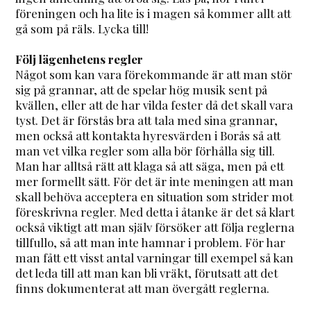
föreningen och ha lite is i magen så kommer allt att
gå som på räls. Lycka till!
Följ lägenhetens regler
Något som kan vara förekommande är att man stör
sig på grannar, att de spelar hög musik sent på
kvällen, eller att de har vilda fester då det skall vara
tyst. Det är förstås bra att tala med sina grannar,
men också att kontakta hyresvärden i Borås så att
man vet vilka regler som alla bör förhålla sig till.
Man har alltså rätt att klaga så att säga, men på ett
mer formellt sätt. För det är inte meningen att man
skall behöva acceptera en situation som strider mot
föreskrivna regler. Med detta i åtanke är det så klart
också viktigt att man själv försöker att följa reglerna
tillfullo, så att man inte hamnar i problem. För har
man fått ett visst antal varningar till exempel så kan
det leda till att man kan bli vräkt, förutsatt att det
finns dokumenterat att man övergått reglerna.