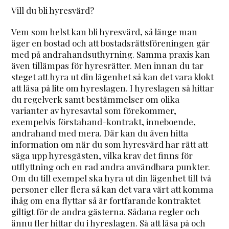
Vill du bli hyresvärd?
Vem som helst kan bli hyresvärd, så länge man
äger en bostad och att bostadsrättsföreningen går
med på andrahandsuthyrning. Samma praxis kan
även tillämpas för hyresrätter. Men innan du tar
steget att hyra ut din lägenhet så kan det vara klokt
att läsa på lite om hyreslagen. I hyreslagen så hittar
du regelverk samt bestämmelser om olika
varianter av hyresavtal som förekommer,
exempelvis förstahand-kontrakt, inneboende,
andrahand med mera. Där kan du även hitta
information om när du som hyresvärd har rätt att
säga upp hyresgästen, vilka krav det finns för
utflyttning och en rad andra användbara punkter.
Om du till exempel ska hyra ut din lägenhet till två
personer eller flera så kan det vara värt att komma
ihåg om ena flyttar så är fortfarande kontraktet
giltigt för de andra gästerna. Sådana regler och
ännu fler hittar du i hyreslagen. Så att läsa på och