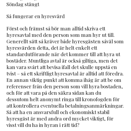
Söndag stängt
Så fungerar en hyresvärd
Först och främst så bör man alltid skriva ett
hyresavtal med den person som man hyr ut till.
Generellt sätt så kräver både hyresgästen såväl som
hyresvärden detta, det är helt enkelt ett
standardutförande när det kommer till att hyra ut
bostäder. Muntliga avtal är också giltiga, men det
kan vara svårt att bevisa ifall det skulle uppstå en
tvist – så ett skriftligt hyresavtal är alltid att föredra.
En annan viktig punkt att komma ihåg är att be om
referenser från den person som vill hyra bostaden,
och för att vara på den säkra sidan kan du
dessutom helt anonymt ringa till kronofogden för
att kontrollera eventuella betalningsanmärkningar.
Så att ha en ansvarsfull och ekonomiskt stabil
hyresgäst är med andra ord mycket viktigt, för
visst vill du ha in hyran i rätt tid?