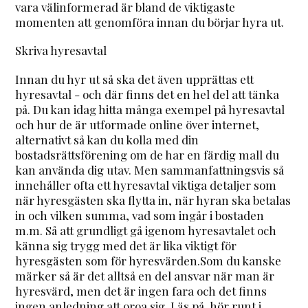
vara välinformerad är bland de viktigaste
momenten att genomföra innan du börjar hyra ut.
Skriva hyresavtal
Innan du hyr ut så ska det även upprättas ett
hyresavtal - och där finns det en hel del att tänka
på. Du kan idag hitta många exempel på hyresavtal
och hur de är utformade online över internet,
alternativt så kan du kolla med din
bostadsrättsförening om de har en färdig mall du
kan använda dig utav. Men sammanfattningsvis så
innehåller ofta ett hyresavtal viktiga detaljer som
när hyresgästen ska flytta in, när hyran ska betalas
in och vilken summa, vad som ingår i bostaden
m.m. Så att grundligt gå igenom hyresavtalet och
känna sig trygg med det är lika viktigt för
hyresgästen som för hyresvärden.Som du kanske
märker så är det alltså en del ansvar när man är
hyresvärd, men det är ingen fara och det finns
ingen anledning att oroa sig. Läs på, hör runt i