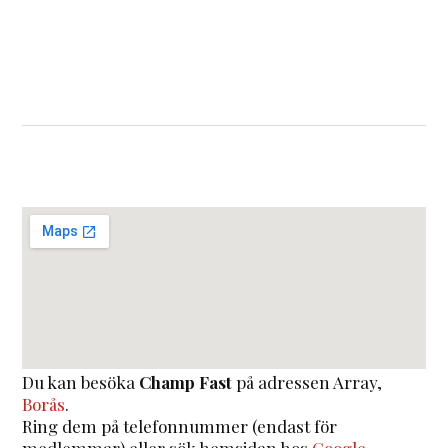
Du kan besöka
Champ Fast
på adressen
Array
,
Borås
.
Ring dem på telefonnummer (endast för
medlemmar) eller sök hemsidan hos
Google
.