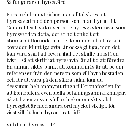
Så fungerar en hyresvärd
Först och främst så bör man alltid skriva ett
hyresavtal med den person som man hyr ut till.
Generellt sätt så kräver både hyresgästen såväl som
hyresvärden detta, det är helt enkelt ett
standardutförande när det kommer till att hyra ut
bostäder. Muntliga avtal är också giltiga, men det
kan vara svårt att bevisa ifall det skulle uppstå en
tvist – så ett skriftligt hyresavtal är alltid att föredra.
En annan viktig punkt att komma ihåg är att be om
referenser från den person som vill hyra bostaden,
och för att vara på den säkra sidan kan du
dessutom helt anonymt ringa till kronofogden för
att kontrollera eventuella betalningsanmärkningar.
Så att ha en ansvarsfull och ekonomiskt stabil
hyresgäst är med andra ord mycket viktigt, för
visst vill du ha in hyran i rätt tid?
Vill du bli hyresvärd?