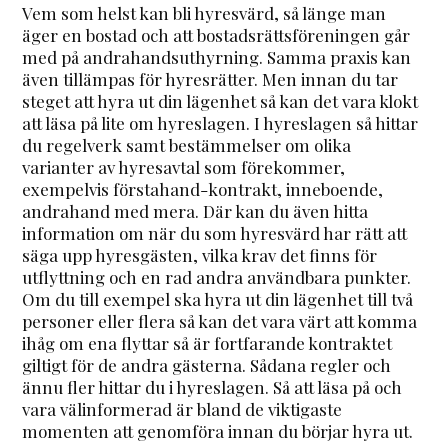
Vem som helst kan bli hyresvärd, så länge man
äger en bostad och att bostadsrättsföreningen går
med på andrahandsuthyrning. Samma praxis kan
även tillämpas för hyresrätter. Men innan du tar
steget att hyra ut din lägenhet så kan det vara klokt
att läsa på lite om hyreslagen. I hyreslagen så hittar
du regelverk samt bestämmelser om olika
varianter av hyresavtal som förekommer,
exempelvis förstahand-kontrakt, inneboende,
andrahand med mera. Där kan du även hitta
information om när du som hyresvärd har rätt att
säga upp hyresgästen, vilka krav det finns för
utflyttning och en rad andra användbara punkter.
Om du till exempel ska hyra ut din lägenhet till två
personer eller flera så kan det vara värt att komma
ihåg om ena flyttar så är fortfarande kontraktet
giltigt för de andra gästerna. Sådana regler och
ännu fler hittar du i hyreslagen. Så att läsa på och
vara välinformerad är bland de viktigaste
momenten att genomföra innan du börjar hyra ut.