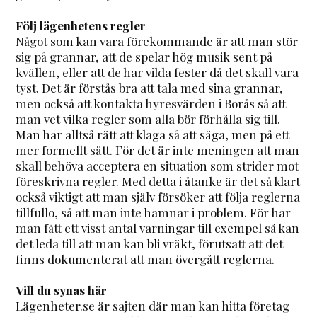
Följ lägenhetens regler
Något som kan vara förekommande är att man stör
sig på grannar, att de spelar hög musik sent på
kvällen, eller att de har vilda fester då det skall vara
tyst. Det är förstås bra att tala med sina grannar,
men också att kontakta hyresvärden i Borås så att
man vet vilka regler som alla bör förhålla sig till.
Man har alltså rätt att klaga så att säga, men på ett
mer formellt sätt. För det är inte meningen att man
skall behöva acceptera en situation som strider mot
föreskrivna regler. Med detta i åtanke är det så klart
också viktigt att man själv försöker att följa reglerna
tillfullo, så att man inte hamnar i problem. För har
man fått ett visst antal varningar till exempel så kan
det leda till att man kan bli vräkt, förutsatt att det
finns dokumenterat att man övergått reglerna.
Vill du synas här
Lägenheter.se är sajten där man kan hitta företag