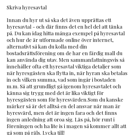
Skriva hyresavtal
Innan du hyr ut så ska det även upprättas ett
hyresavtal - och där finns det en hel del att tänka
på. Du kan idag hitta många exempel på hyresavtal
och hur de är utformade online över internet,
alternativt så kan du kolla med din
bostadsrättsförening om de har en färdig mall du
kan använda dig utav. Men sammanfattningsvis så
innehåller ofta ett hyresavtal viktiga detaljer som
när hyresgästen ska flytta in, när hyran ska betalas
in och vilken summa, vad som ingår i bostaden
m.m. Så att grundligt gå igenom hyresavtalet och
känna sig trygg med det är lika viktigt för
hyresgästen som för hyresvärden.Som du kanske
märker så är det alltså en del ansvar när man är
hyresvärd, men det är ingen fara och det finns
ingen anledning att oroa sig. Läs på, hör runt i
föreningen och ha lite is i magen så kommer allt att
gå som på räls. Lycka till!