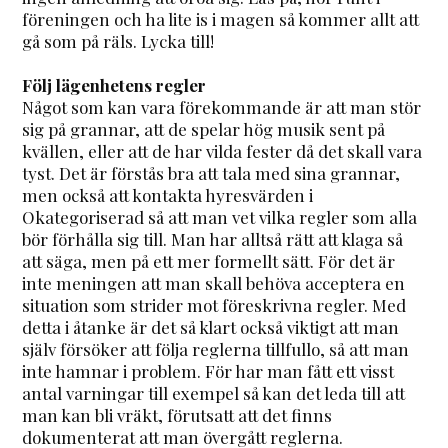
föreningen och ha lite is i magen så kommer allt att
gå som på räls. Lycka till!
Följ lägenhetens regler
Något som kan vara förekommande är att man stör
sig på grannar, att de spelar hög musik sent på
kvällen, eller att de har vilda fester då det skall vara
tyst. Det är förstås bra att tala med sina grannar,
men också att kontakta hyresvärden i
Okategoriserad så att man vet vilka regler som alla
bör förhålla sig till. Man har alltså rätt att klaga så
att säga, men på ett mer formellt sätt. För det är
inte meningen att man skall behöva acceptera en
situation som strider mot föreskrivna regler. Med
detta i åtanke är det så klart också viktigt att man
själv försöker att följa reglerna tillfullo, så att man
inte hamnar i problem. För har man fått ett visst
antal varningar till exempel så kan det leda till att
man kan bli vräkt, förutsatt att det finns
dokumenterat att man övergått reglerna.