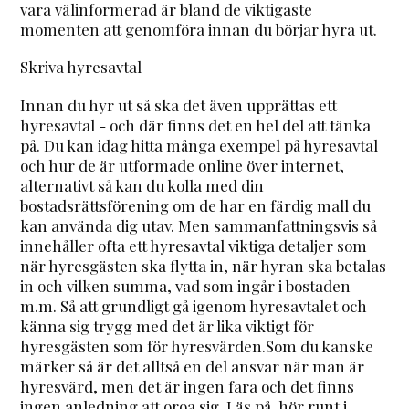
vara välinformerad är bland de viktigaste
momenten att genomföra innan du börjar hyra ut.
Skriva hyresavtal
Innan du hyr ut så ska det även upprättas ett
hyresavtal - och där finns det en hel del att tänka
på. Du kan idag hitta många exempel på hyresavtal
och hur de är utformade online över internet,
alternativt så kan du kolla med din
bostadsrättsförening om de har en färdig mall du
kan använda dig utav. Men sammanfattningsvis så
innehåller ofta ett hyresavtal viktiga detaljer som
när hyresgästen ska flytta in, när hyran ska betalas
in och vilken summa, vad som ingår i bostaden
m.m. Så att grundligt gå igenom hyresavtalet och
känna sig trygg med det är lika viktigt för
hyresgästen som för hyresvärden.Som du kanske
märker så är det alltså en del ansvar när man är
hyresvärd, men det är ingen fara och det finns
ingen anledning att oroa sig. Läs på, hör runt i