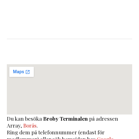
Du kan besöka
Broby Terminalen
på adressen
Array
,
Borås
.
Ring dem på telefonnummer (endast för
medlemmar) eller sök hemsidan hos
Google
.