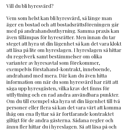
Vill du bli hyresvärd?
Vem som helst kan bli hyresvärd, så länge man
äger en bostad och att bostadsrättsföreningen går
med på andrahandsuthyrning. Samma praxis kan
även tillämpas för hyresrätter. Men innan du tar
steget att hyra ut din lägenhet så kan det vara klokt
att läsa på lite om hyreslagen. I hyreslagen så hittar
du regelverk samt bestämmelser om olika
varianter av hyresavtal som förekommer,
exempelvis förstahand-kontrakt, inneboende,
andrahand med mera. Där kan du även hitta
information om när du som hyresvärd har rätt att
säga upp hyresgästen, vilka krav det finns för
utflyttning och en rad andra användbara punkter.
Om du till exempel ska hyra ut din lägenhet till två
personer eller flera så kan det vara värt att komma
ihåg om ena flyttar så är fortfarande kontraktet
giltigt för de andra gästerna. Sådana regler och
ännu fler hittar du i hyreslagen. Så att läsa på och