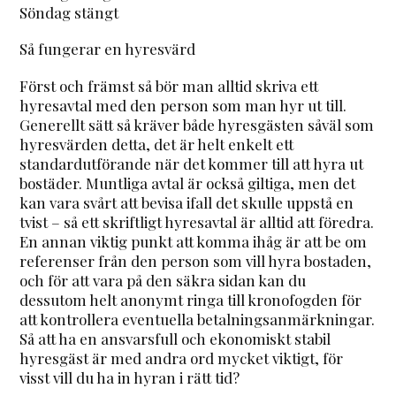
Söndag stängt
Så fungerar en hyresvärd
Först och främst så bör man alltid skriva ett
hyresavtal med den person som man hyr ut till.
Generellt sätt så kräver både hyresgästen såväl som
hyresvärden detta, det är helt enkelt ett
standardutförande när det kommer till att hyra ut
bostäder. Muntliga avtal är också giltiga, men det
kan vara svårt att bevisa ifall det skulle uppstå en
tvist – så ett skriftligt hyresavtal är alltid att föredra.
En annan viktig punkt att komma ihåg är att be om
referenser från den person som vill hyra bostaden,
och för att vara på den säkra sidan kan du
dessutom helt anonymt ringa till kronofogden för
att kontrollera eventuella betalningsanmärkningar.
Så att ha en ansvarsfull och ekonomiskt stabil
hyresgäst är med andra ord mycket viktigt, för
visst vill du ha in hyran i rätt tid?